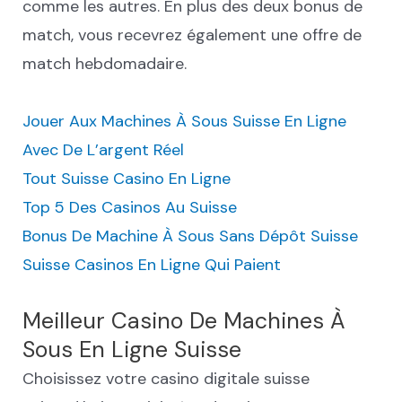
comme les autres. En plus des deux bonus de
match, vous recevrez également une offre de
match hebdomadaire.
Jouer Aux Machines À Sous Suisse En Ligne
Avec De L’argent Réel
Tout Suisse Casino En Ligne
Top 5 Des Casinos Au Suisse
Bonus De Machine À Sous Sans Dépôt Suisse
Suisse Casinos En Ligne Qui Paient
Meilleur Casino De Machines À
Sous En Ligne Suisse
Choisissez votre casino digitale suisse