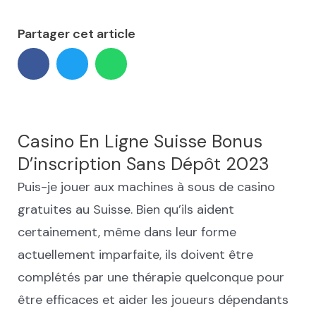
Partager cet article
Casino En Ligne Suisse Bonus
D’inscription Sans Dépôt 2023
Puis-je jouer aux machines à sous de casino
gratuites au Suisse. Bien qu’ils aident
certainement, même dans leur forme
actuellement imparfaite, ils doivent être
complétés par une thérapie quelconque pour
être efficaces et aider les joueurs dépendants