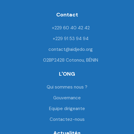
c
i
u
s
e
t
t
t
Contact
b
t
u
a
o
e
b
g
+229 60 40 42 42
o
r
e
r
k
a
+229 91 53 94 94
m
contact@aidjedo.org
02BP2428 Cotonou, BÉNIN
L'ONG
Qui sommes nous ?
Gouvernance
Equipe dirigeante
Contactez-nous
Actualités