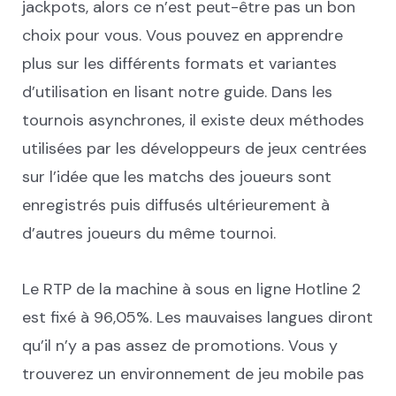
jackpots, alors ce n’est peut-être pas un bon
choix pour vous. Vous pouvez en apprendre
plus sur les différents formats et variantes
d’utilisation en lisant notre guide. Dans les
tournois asynchrones, il existe deux méthodes
utilisées par les développeurs de jeux centrées
sur l’idée que les matchs des joueurs sont
enregistrés puis diffusés ultérieurement à
d’autres joueurs du même tournoi.
Le RTP de la machine à sous en ligne Hotline 2
est fixé à 96,05%. Les mauvaises langues diront
qu’il n’y a pas assez de promotions. Vous y
trouverez un environnement de jeu mobile pas