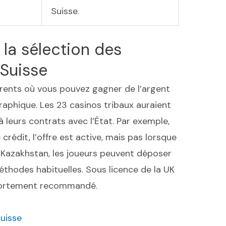
Suisse.
la sélection des
 Suisse
férents où vous pouvez gagner de l’argent
phique. Les 23 casinos tribaux auraient
eurs contrats avec l’État. Par exemple,
rédit, l’offre est active, mais pas lorsque
u Kazakhstan, les joueurs peuvent déposer
 méthodes habituelles. Sous licence de la UK
fortement recommandé.
uisse