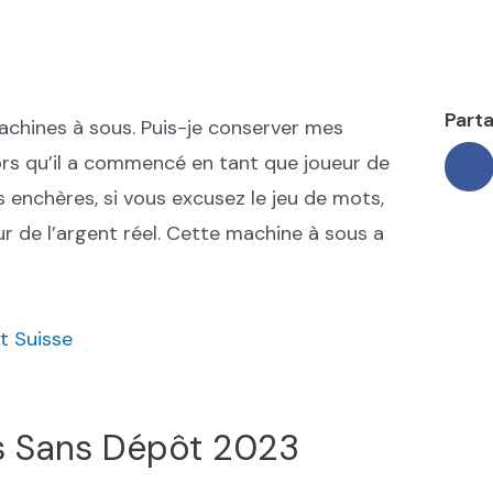
Parta
chines à sous. Puis-je conserver mes
rs qu’il a commencé en tant que joueur de
s enchères, si vous excusez le jeu de mots,
r de l’argent réel. Cette machine à sous a
t Suisse
s Sans Dépôt 2023