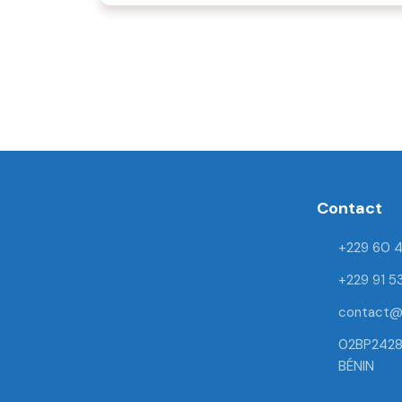
Contact
F
T
Y
I
+229 60 
a
w
o
n
c
i
u
s
+229 91 5
e
t
t
t
b
t
u
a
contact@a
o
e
b
g
02BP2428
o
r
e
r
BÉNIN
k
a
m