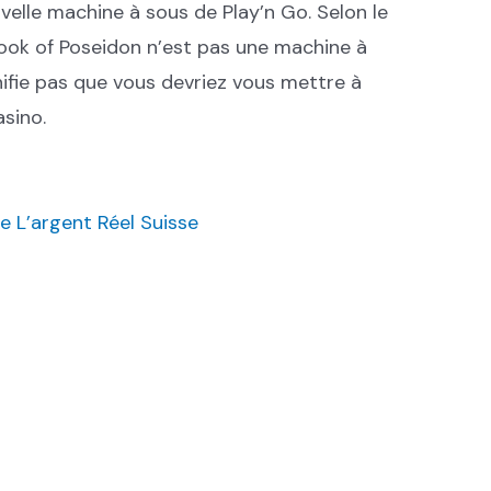
velle machine à sous de Play’n Go. Selon le
ook of Poseidon n’est pas une machine à
gnifie pas que vous devriez vous mettre à
sino.
e L’argent Réel Suisse