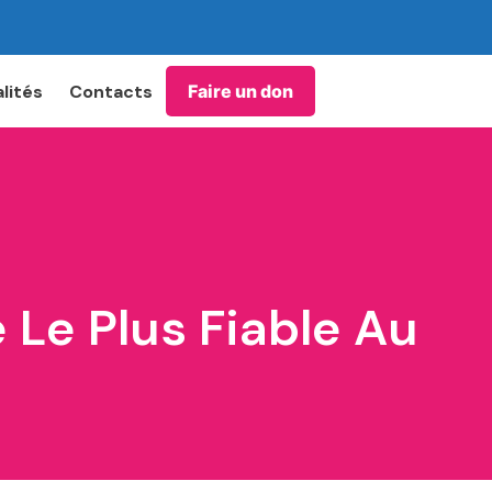
lités
Contacts
Faire un don
 Le Plus Fiable Au