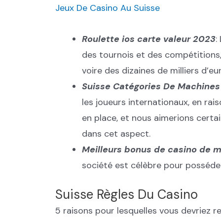
Jeux De Casino Au Suisse
Roulette ios carte valeur 2023
:
des tournois et des compétitions, 
voire des dizaines de milliers d’eu
Suisse Catégories De Machines
les joueurs internationaux, en ra
en place, et nous aimerions cer
dans cet aspect.
Meilleurs bonus de casino de m
société est célèbre pour posséder 
Suisse Règles Du Casino
5 raisons pour lesquelles vous devriez r