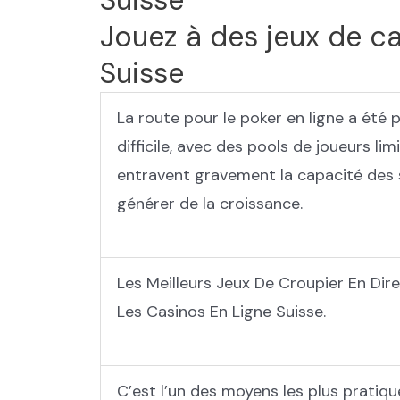
Suisse
Jouez à des jeux de cas
Suisse
La route pour le poker en ligne a été p
difficile, avec des pools de joueurs lim
entravent gravement la capacité des 
générer de la croissance.
Les Meilleurs Jeux De Croupier En Dir
Les Casinos En Ligne Suisse.
C’est l’un des moyens les plus pratiqu