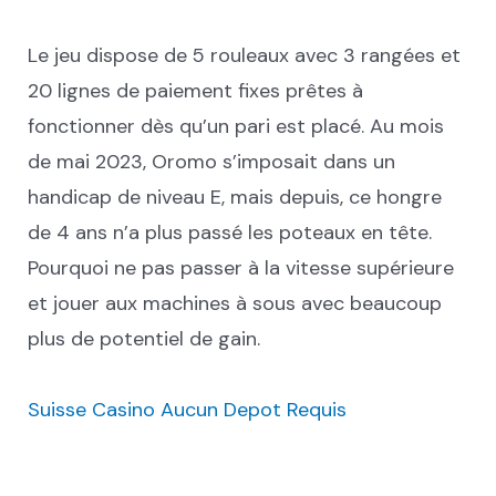
Le jeu dispose de 5 rouleaux avec 3 rangées et
20 lignes de paiement fixes prêtes à
fonctionner dès qu’un pari est placé. Au mois
de mai 2023, Oromo s’imposait dans un
handicap de niveau E, mais depuis, ce hongre
de 4 ans n’a plus passé les poteaux en tête.
Pourquoi ne pas passer à la vitesse supérieure
et jouer aux machines à sous avec beaucoup
plus de potentiel de gain.
Suisse Casino Aucun Depot Requis