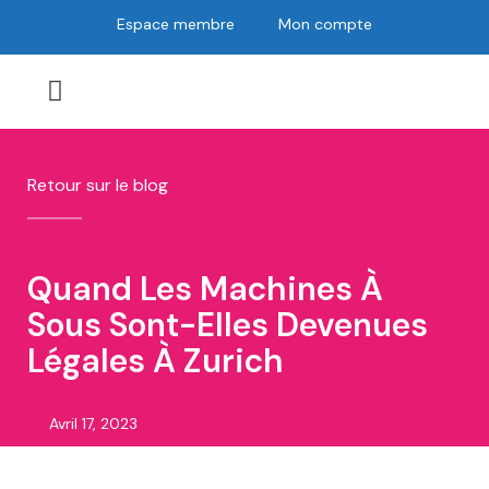
Aller
Espace membre
Mon compte
au
contenu
Menu
Retour sur le blog
Quand Les Machines À
Sous Sont-Elles Devenues
Légales À Zurich
Avril 17, 2023