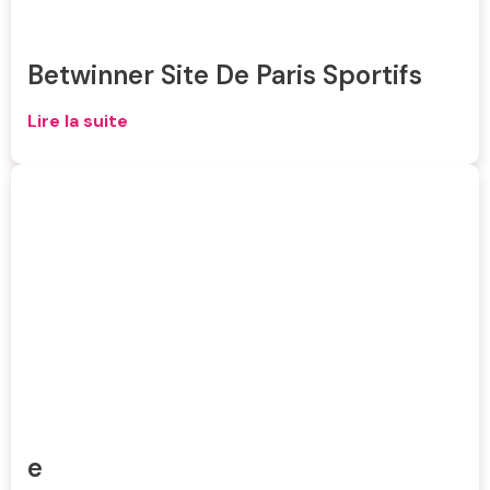
Betwinner Site De Paris Sportifs
Lire la suite
e