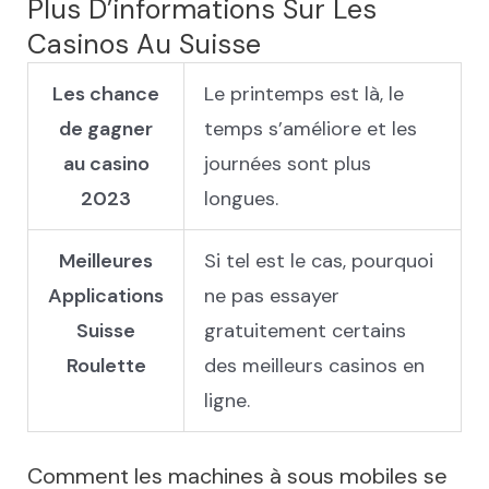
Plus D’informations Sur Les
Casinos Au Suisse
Les chance
Le printemps est là, le
de gagner
temps s’améliore et les
au casino
journées sont plus
2023
longues.
Meilleures
Si tel est le cas, pourquoi
Applications
ne pas essayer
Suisse
gratuitement certains
Roulette
des meilleurs casinos en
ligne.
Comment les machines à sous mobiles se