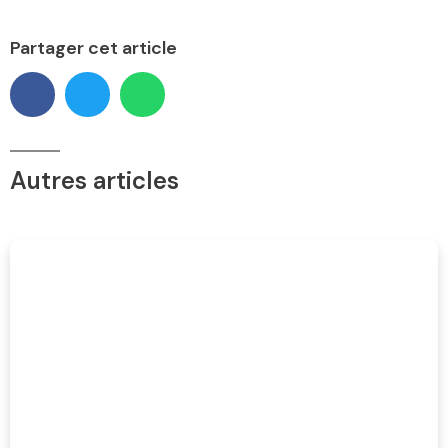
Partager cet article
Autres articles