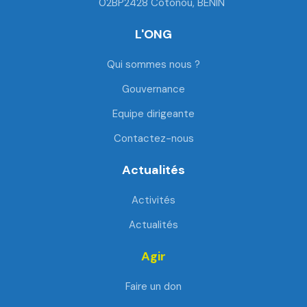
02BP2428 Cotonou, BÉNIN
L'ONG
Qui sommes nous ?
Gouvernance
Equipe dirigeante
Contactez-nous
Actualités
Activités
Actualités
Agir
Faire un don