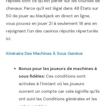
rapides sont ce qu’est parier sur les courses de
chevaux. Parce qu’il est légal dans 48 États sur
50 de jouer au blackjack en direct en ligne,
vous pouvez en jouer 21 à seulement 18 ans en
rejoignant l’un des casinos réputés répertoriés
ici.
Itinéraire Des Machines À Sous Genève
Bonus pour les joueurs de machines à
sous fidèles:
Ces conditions sont
activées à l’instant où les joueurs
ouvrent un compte car cela signifie qu’ils
ont suivi les Conditions générales et les