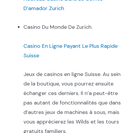
D’amador Zurich
Casino Du Monde De Zurich.
Casino En Ligne Payant Le Plus Rapide
Suisse
Jeux de casinos en ligne Suisse. Au sein
de la boutique, vous pourrez ensuite
échanger ces derniers. Il n’a peut-être
pas autant de fonctionnalités que dans
d’autres jeux de machines à sous, mais
vous apprécierez les Wilds et les tours
gratuits familiers.