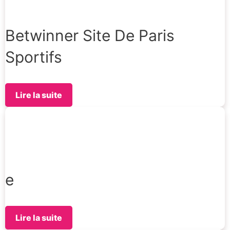
Betwinner Site De Paris
Sportifs
Lire la suite
e
Lire la suite