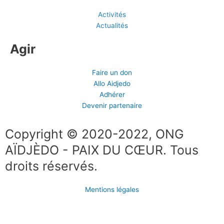
Activités
Actualités
Agir
Faire un don
Allo Aidjedo
Adhérer
Devenir partenaire
Copyright © 2020-2022, ONG
AÏDJÈDO - PAIX DU CŒUR. Tous
droits réservés.
Mentions légales