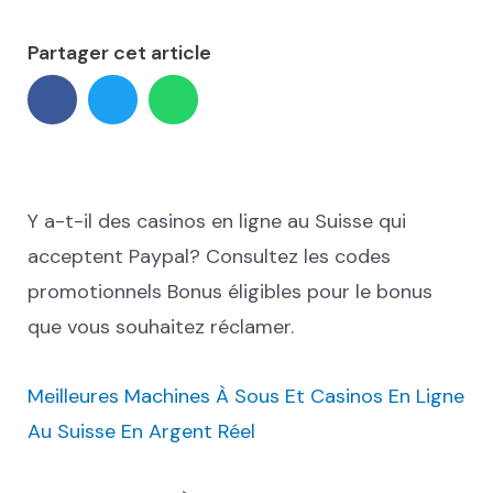
Partager cet article
Y a-t-il des casinos en ligne au Suisse qui
acceptent Paypal? Consultez les codes
promotionnels Bonus éligibles pour le bonus
que vous souhaitez réclamer.
Meilleures Machines À Sous Et Casinos En Ligne
Au Suisse En Argent Réel