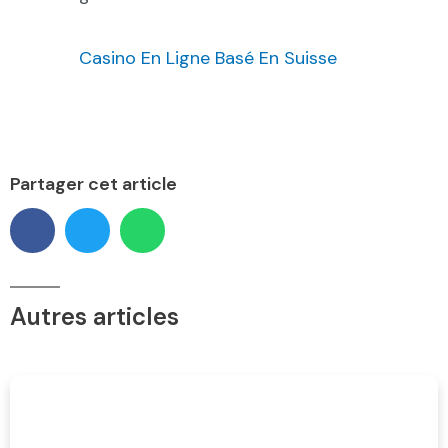
Casino En Ligne Basé En Suisse
Partager cet article
Autres articles