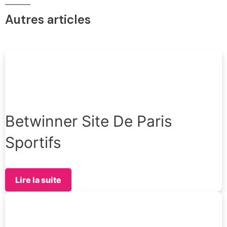
Autres articles
Betwinner Site De Paris
Sportifs
Lire la suite