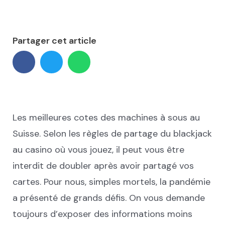
Partager cet article
Les meilleures cotes des machines à sous au
Suisse. Selon les règles de partage du blackjack
au casino où vous jouez, il peut vous être
interdit de doubler après avoir partagé vos
cartes. Pour nous, simples mortels, la pandémie
a présenté de grands défis. On vous demande
toujours d’exposer des informations moins