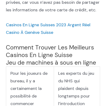
privées, car vous n’avez pas besoin de partager
les informations de votre carte de crédit, etc.
Casinos En Ligne Suisses 2023 Argent Réel
Casino À Genève Suisse
Comment Trouver Les Meilleurs
Casinos En Ligne Suisse
Jeu de machines à sous en ligne
Pour les joueurs de
Les experts du jeu
bureau, il y a
du NHS qui
certainement la
plaident depuis
possibilité de
longtemps pour
commencer
l’introduction