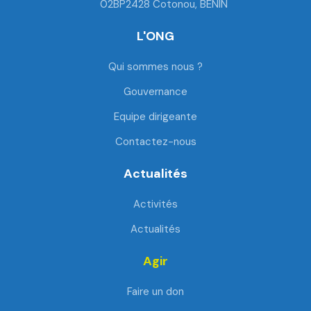
02BP2428 Cotonou, BÉNIN
L'ONG
Qui sommes nous ?
Gouvernance
Equipe dirigeante
Contactez-nous
Actualités
Activités
Actualités
Agir
Faire un don