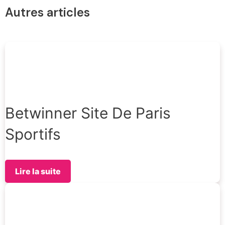
Autres articles
Betwinner Site De Paris
Sportifs
Lire la suite