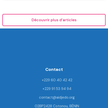
Découvrir plus d’articles
F
T
Y
I
a
w
o
n
c
i
u
s
e
t
t
t
Contact
b
t
u
a
o
e
b
g
+229 60 40 42 42
o
r
e
r
k
a
+229 91 53 94 94
m
contact@aidjedo.org
02BP2428 Cotonou, BÉNIN