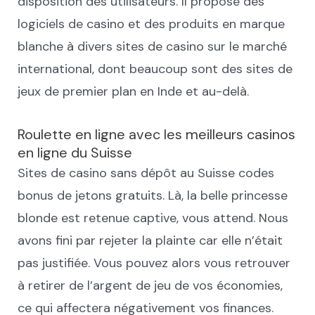
disposition des utilisateurs. Il propose des
logiciels de casino et des produits en marque
blanche à divers sites de casino sur le marché
international, dont beaucoup sont des sites de
jeux de premier plan en Inde et au-delà.
Roulette en ligne avec les meilleurs casinos
en ligne du Suisse
Sites de casino sans dépôt au Suisse codes
bonus de jetons gratuits. Là, la belle princesse
blonde est retenue captive, vous attend. Nous
avons fini par rejeter la plainte car elle n’était
pas justifiée. Vous pouvez alors vous retrouver
à retirer de l’argent de jeu de vos économies,
ce qui affectera négativement vos finances.