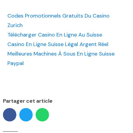
Codes Promotionnels Gratuits Du Casino
Zurich
Télécharger Casino En Ligne Au Suisse
Casino En Ligne Suisse Légal Argent Réel
Meilleures Machines À Sous En Ligne Suisse
Paypal
Partager cet article