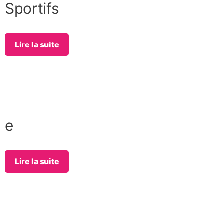
Sportifs
Lire la suite
e
Lire la suite