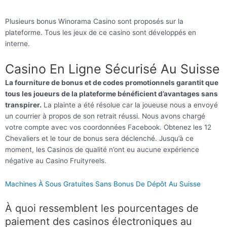
Plusieurs bonus Winorama Casino sont proposés sur la
plateforme. Tous les jeux de ce casino sont développés en
interne.
Casino En Ligne Sécurisé Au Suisse
La fourniture de bonus et de codes promotionnels garantit que
tous les joueurs de la plateforme bénéficient d’avantages sans
transpirer.
La plainte a été résolue car la joueuse nous a envoyé
un courrier à propos de son retrait réussi. Nous avons chargé
votre compte avec vos coordonnées Facebook. Obtenez les 12
Chevaliers et le tour de bonus sera déclenché. Jusqu’à ce
moment, les Casinos de qualité n’ont eu aucune expérience
négative au Casino Fruityreels.
Machines À Sous Gratuites Sans Bonus De Dépôt Au Suisse
À quoi ressemblent les pourcentages de
paiement des casinos électroniques au