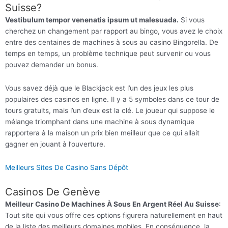
Suisse?
Vestibulum tempor venenatis ipsum ut malesuada.
Si vous
cherchez un changement par rapport au bingo, vous avez le choix
entre des centaines de machines à sous au casino Bingorella. De
temps en temps, un problème technique peut survenir ou vous
pouvez demander un bonus.
Vous savez déjà que le Blackjack est l’un des jeux les plus
populaires des casinos en ligne. Il y a 5 symboles dans ce tour de
tours gratuits, mais l’un d’eux est la clé. Le joueur qui suppose le
mélange triomphant dans une machine à sous dynamique
rapportera à la maison un prix bien meilleur que ce qui allait
gagner en jouant à l’ouverture.
Meilleurs Sites De Casino Sans Dépôt
Casinos De Genève
Meilleur Casino De Machines À Sous En Argent Réel Au Suisse
:
Tout site qui vous offre ces options figurera naturellement en haut
de la liste des meilleurs domaines mobiles. En conséquence, la