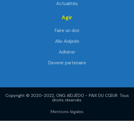
Actualités
Agir
Faire un don
Allo Aidjedo
Adhérer
Devenir partenaire
Copyright © 2020-2022, ONG AÏDJÈDO - PAIX DU CŒUR. Tous
droits réservés.
Mentions légales