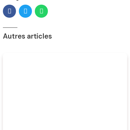
Autres articles