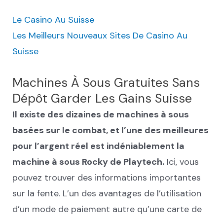
Le Casino Au Suisse
Les Meilleurs Nouveaux Sites De Casino Au
Suisse
Machines À Sous Gratuites Sans
Dépôt Garder Les Gains Suisse
Il existe des dizaines de machines à sous
basées sur le combat, et l’une des meilleures
pour l’argent réel est indéniablement la
machine à sous Rocky de Playtech.
Ici, vous
pouvez trouver des informations importantes
sur la fente.
L’un des avantages de l’utilisation
d’un mode de paiement autre qu’une carte de