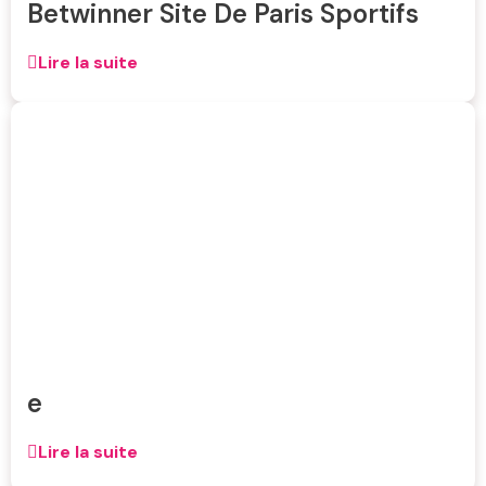
Betwinner Site De Paris Sportifs
Lire la suite
e
Lire la suite