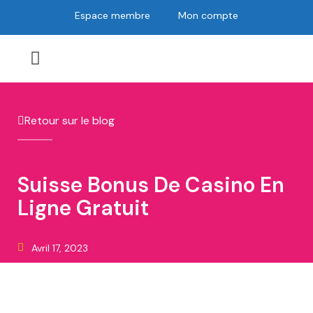
Aller
Espace membre
Mon compte
au
contenu
Menu
Retour sur le blog
Suisse Bonus De Casino En
Ligne Gratuit
Avril 17, 2023