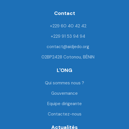
c
i
u
s
e
t
t
t
Contact
b
t
u
a
o
e
b
g
+229 60 40 42 42
o
r
e
r
k
a
+229 91 53 94 94
m
contact@aidjedo.org
02BP2428 Cotonou, BÉNIN
L'ONG
Qui sommes nous ?
Gouvernance
Equipe dirigeante
Contactez-nous
Actualités