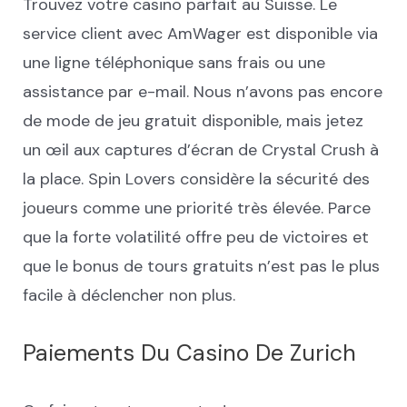
Trouvez votre casino parfait au Suisse. Le
service client avec AmWager est disponible via
une ligne téléphonique sans frais ou une
assistance par e-mail. Nous n’avons pas encore
de mode de jeu gratuit disponible, mais jetez
un œil aux captures d’écran de Crystal Crush à
la place. Spin Lovers considère la sécurité des
joueurs comme une priorité très élevée. Parce
que la forte volatilité offre peu de victoires et
que le bonus de tours gratuits n’est pas le plus
facile à déclencher non plus.
Paiements Du Casino De Zurich