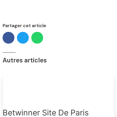
Partager cet article
Autres articles
Betwinner Site De Paris