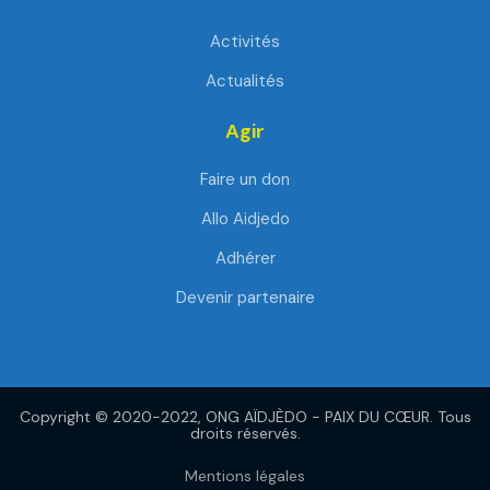
Activités
Actualités
Agir
Faire un don
Allo Aidjedo
Adhérer
Devenir partenaire
Copyright © 2020-2022, ONG AÏDJÈDO - PAIX DU CŒUR. Tous
droits réservés.
Mentions légales