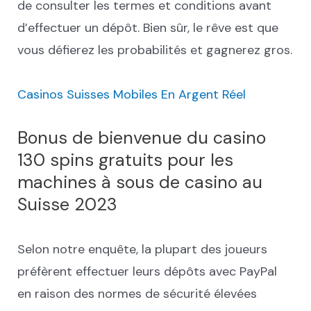
de consulter les termes et conditions avant
d’effectuer un dépôt. Bien sûr, le rêve est que
vous défierez les probabilités et gagnerez gros.
Casinos Suisses Mobiles En Argent Réel
Bonus de bienvenue du casino
130 spins gratuits pour les
machines à sous de casino au
Suisse 2023
Selon notre enquête, la plupart des joueurs
préfèrent effectuer leurs dépôts avec PayPal
en raison des normes de sécurité élevées