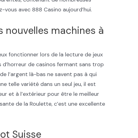
ez-vous avec 888 Casino aujourd’hui.
ts nouvelles machines à
x fonctionner lors de la lecture de jeux
es d’horreur de casinos fermant sans trop
 de l’argent là-bas ne savent pas à qui
ne telle variété dans un seul jeu, il est
eur et à l’extérieur pour être le meilleur
sante de la Roulette, c’est une excellente
ot Suisse