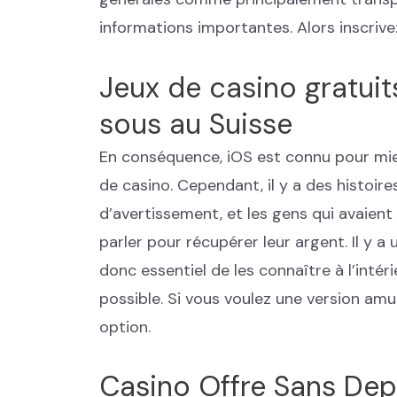
informations importantes. Alors inscriv
Jeux de casino gratui
sous au Suisse
En conséquence, iOS est connu pour mieu
de casino. Cependant, il y a des histoir
d’avertissement, et les gens qui avaient
parler pour récupérer leur argent. Il y a u
donc essentiel de les connaître à l’intéri
possible. Si vous voulez une version amu
option.
Casino Offre Sans Dep