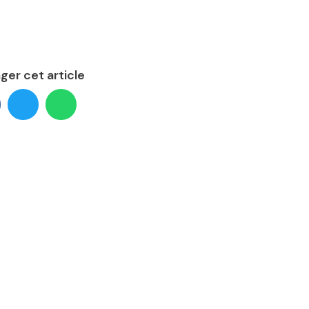
ger cet article