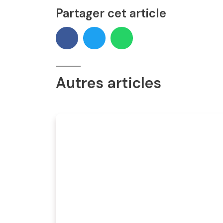
Partager cet article
Autres articles