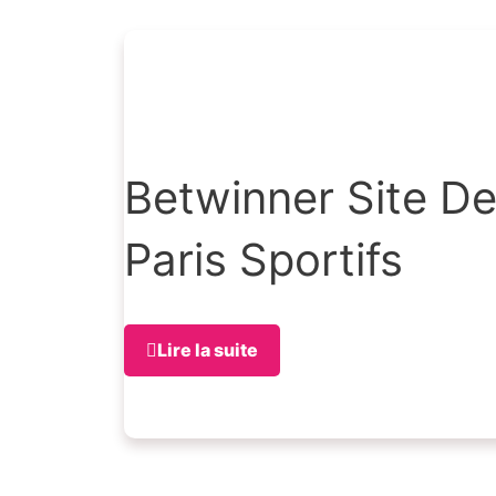
Betwinner Site D
Paris Sportifs
Lire la suite