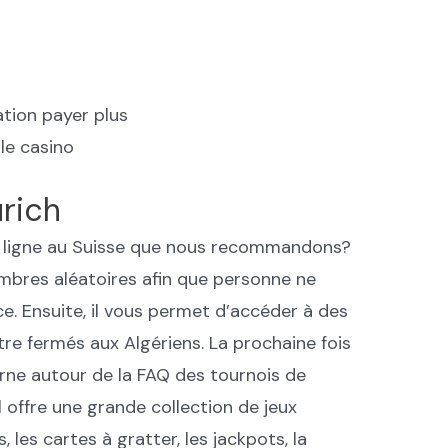
ation payer plus
le casino
rich
en ligne au Suisse que nous recommandons?
ombres aléatoires afin que personne ne
nce. Ensuite, il vous permet d’accéder à des
tre fermés aux Algériens. La prochaine fois
rne autour de la FAQ des tournois de
l offre une grande collection de jeux
 les cartes à gratter, les jackpots, la