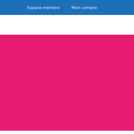
Espace membre
Mon compte