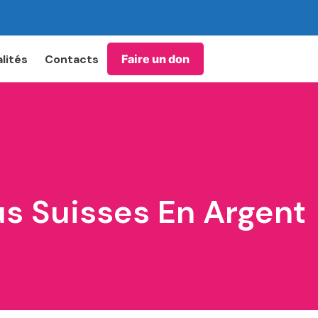
lités
Contacts
Faire un don
s Suisses En Argent