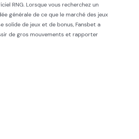
giciel RNG. Lorsque vous recherchez un
idée générale de ce que le marché des jeux
se solide de jeux et de bonus, Fansbet a
ssir de gros mouvements et rapporter