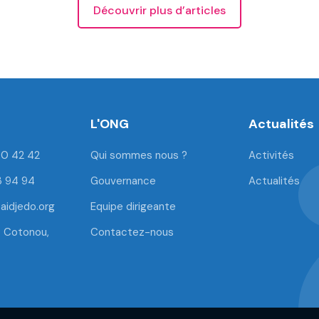
Découvrir plus d’articles
L'ONG
Actualités
40 42 42
Qui sommes nous ?
Activités
3 94 94
Gouvernance
Actualités
idjedo.org
Equipe dirigeante
 Cotonou,
Contactez-nous