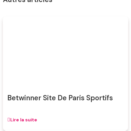
Betwinner Site De Paris Sportifs
Lire la suite