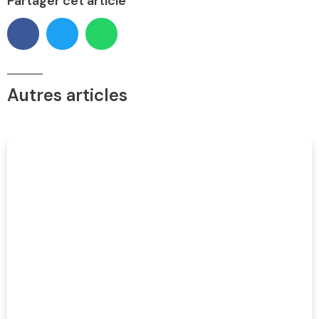
Partager cet article
Autres articles