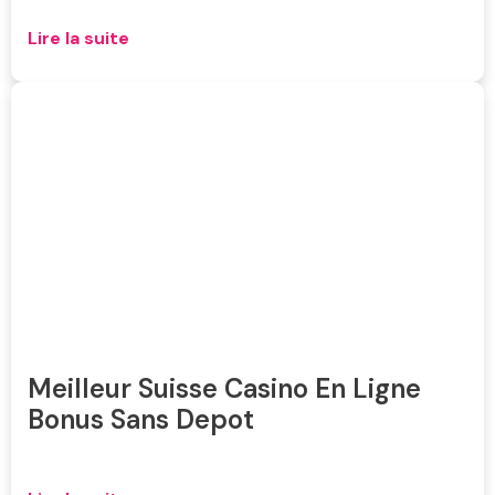
Lire la suite
Meilleur Suisse Casino En Ligne
Bonus Sans Depot