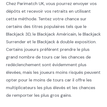
Chez Parimatch UK, vous pourrez envoyer vos
dépôts et recevoir vos retraits en utilisant
cette méthode. Tentez votre chance sur
certains des titres populaires tels que le
Blackjack 3D, le Blackjack Américain, le Blackjack
Surrender et le Blackjack à double exposition.
Certains joueurs préfèrent prendre le plus
grand nombre de tours car les chances de
redéclenchement sont évidemment plus
élevées, mais les joueurs moins risqués peuvent
opter pour le moins de tours car il offre les
multiplicateurs les plus élevés et les chances
de remporter les plus gros gains.