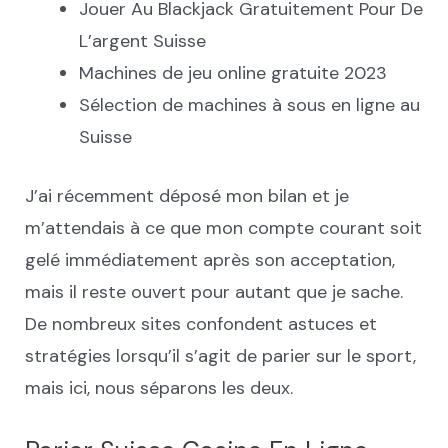
Jouer Au Blackjack Gratuitement Pour De
L’argent Suisse
Machines de jeu online gratuite 2023
Sélection de machines à sous en ligne au
Suisse
J’ai récemment déposé mon bilan et je
m’attendais à ce que mon compte courant soit
gelé immédiatement après son acceptation,
mais il reste ouvert pour autant que je sache.
De nombreux sites confondent astuces et
stratégies lorsqu’il s’agit de parier sur le sport,
mais ici, nous séparons les deux.