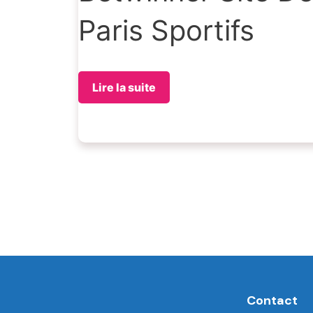
Paris Sportifs
Lire la suite
Contact