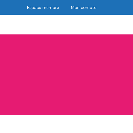
Espace membre
Mon compte