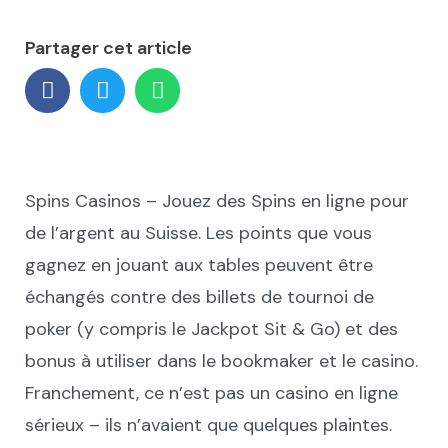
Partager cet article
Spins Casinos – Jouez des Spins en ligne pour
de l’argent au Suisse. Les points que vous
gagnez en jouant aux tables peuvent être
échangés contre des billets de tournoi de
poker (y compris le Jackpot Sit & Go) et des
bonus à utiliser dans le bookmaker et le casino.
Franchement, ce n’est pas un casino en ligne
sérieux – ils n’avaient que quelques plaintes.