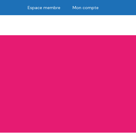
Espace membre
Mon compte