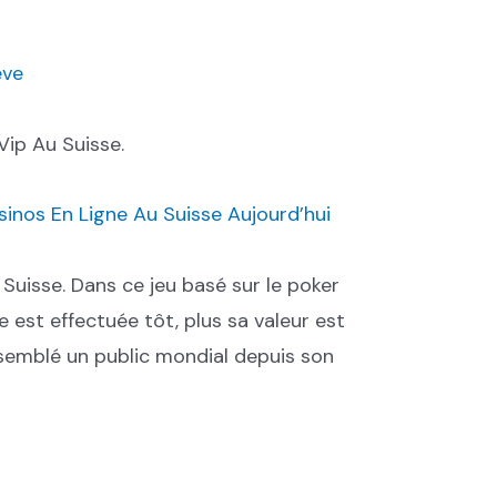
ève
ip Au Suisse.
inos En Ligne Au Suisse Aujourd’hui
Suisse. Dans ce jeu basé sur le poker
 est effectuée tôt, plus sa valeur est
ssemblé un public mondial depuis son