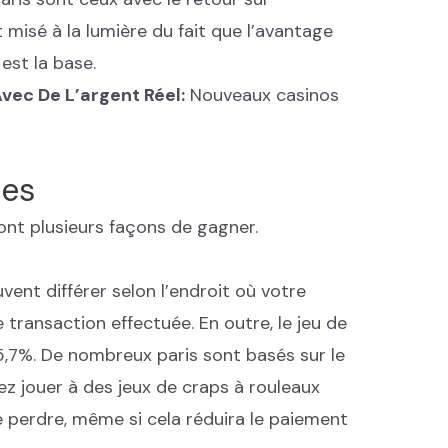
 misé à la lumière du fait que l’avantage
est la base.
Avec De L’argent Réel:
Nouveaux casinos
tes
ont plusieurs façons de gagner.
nt différer selon l’endroit où votre
transaction effectuée. En outre, le jeu de
5,7%. De nombreux paris sont basés sur le
ez jouer à des jeux de craps à rouleaux
e perdre, même si cela réduira le paiement