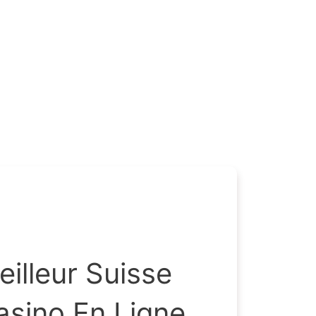
eilleur Suisse
asino En Ligne