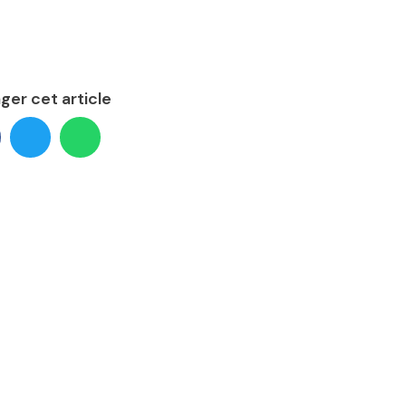
ger cet article