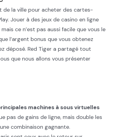
t de la ville pour acheter des cartes-
ay. Jouer à des jeux de casino en ligne
 mais ce n’est pas aussi facile que vous le
 que l’argent bonus que vous obtenez
vez déposé. Red Tiger a partagé tout
ous que nous allons vous présenter
rincipales machines à sous virtuelles
bue pas de gains de ligne, mais double les
s une combinaison gagnante.
aris sont ceux avec le retour sur