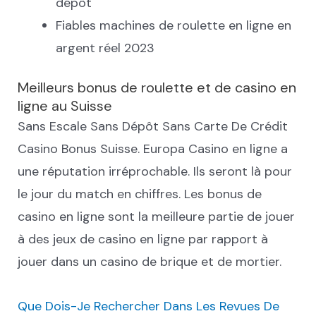
dépôt
Fiables machines de roulette en ligne en
argent réel 2023
Meilleurs bonus de roulette et de casino en
ligne au Suisse
Sans Escale Sans Dépôt Sans Carte De Crédit
Casino Bonus Suisse. Europa Casino en ligne a
une réputation irréprochable. Ils seront là pour
le jour du match en chiffres. Les bonus de
casino en ligne sont la meilleure partie de jouer
à des jeux de casino en ligne par rapport à
jouer dans un casino de brique et de mortier.
Que Dois-Je Rechercher Dans Les Revues De