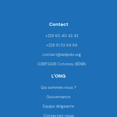
F
T
Y
I
a
w
o
n
c
i
u
s
e
t
t
t
Contact
b
t
u
a
o
e
b
g
+229 60 40 42 42
o
r
e
r
k
a
+229 91 53 94 94
m
contact@aidjedo.org
02BP2428 Cotonou, BÉNIN
L'ONG
Qui sommes nous ?
Gouvernance
Equipe dirigeante
Contactez-nous