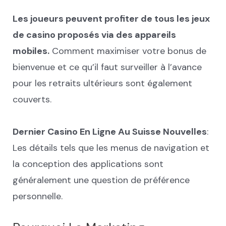
Les joueurs peuvent profiter de tous les jeux
de casino proposés via des appareils
mobiles.
Comment maximiser votre bonus de
bienvenue et ce qu’il faut surveiller à l’avance
pour les retraits ultérieurs sont également
couverts.
Dernier Casino En Ligne Au Suisse Nouvelles
:
Les détails tels que les menus de navigation et
la conception des applications sont
généralement une question de préférence
personnelle.