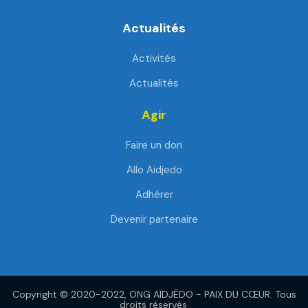
Actualités
Activités
Actualités
Agir
Faire un don
Allo Aidjedo
Adhérer
Devenir partenaire
Copyright © 2020-2022, ONG AÏDJÈDO - PAIX DU CŒUR. Tous
droits réservés.