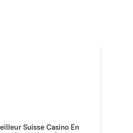
eilleur Suisse Casino En