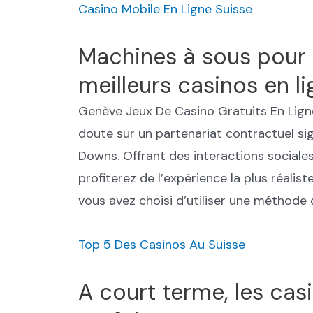
Casino Mobile En Ligne Suisse
Machines à sous pour d
meilleurs casinos en l
Genève Jeux De Casino Gratuits En Ligne.
doute sur un partenariat contractuel si
Downs. Offrant des interactions sociales
profiterez de l’expérience la plus réalist
vous avez choisi d’utiliser une méthode 
Top 5 Des Casinos Au Suisse
A court terme, les cas