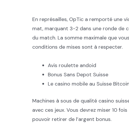
En représailles, OpTic a remporté une v
mat, marquant 3-2 dans une ronde de cont
du match. La somme maximale que vous 
conditions de mises sont à respecter.
Avis roulette andoid
Bonus Sans Depot Suisse
Le casino mobile au Suisse Bitcoin
Machines à sous de qualité casino suisse
avec ces jeux. Vous devrez miser 10 foi
pouvoir retirer de l’argent bonus.