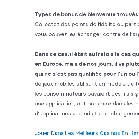
Types de bonus de bienvenue trouvés d
Collectez des points de fidélité ou parti
vous pouvez les échanger contre de l’ar
Dans ce cas, il était autrefois le cas q
en Europe, mais de nos jours, il va plut
qui ne s’est pas qualifiée pour l’un ou 
de jeux mobiles utilisant un modèle de t
les consommateurs payaient des frais 
une application, ont prospéré dans les p
d’applications a conduit à un changeme
Jouer Dans Les Meilleurs Casinos En Lig