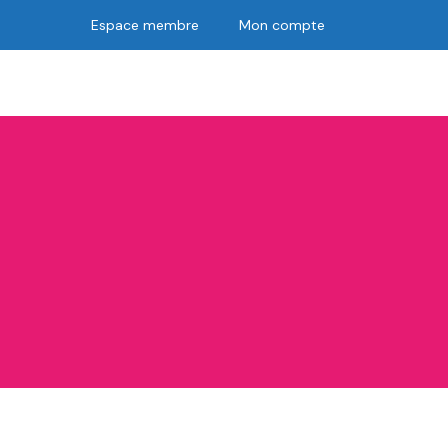
Espace membre
Mon compte