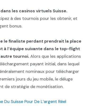
ans les casinos virtuels Suisse.
cipez à des tournois pour les obtenir, et
gent bonus.
ue le finaliste perdant prendrait la place
ôt à l’équipe suivante dans le top-flight
l’autre tournoi.
Alors que les applications
éléchargement payant initial, dans lequel
généralement nominaux pour télécharger
remiers jours du jeu mobile, le déluge
nt de stratégie de monétisation.
ne Du Suisse Pour De L’argent Réel