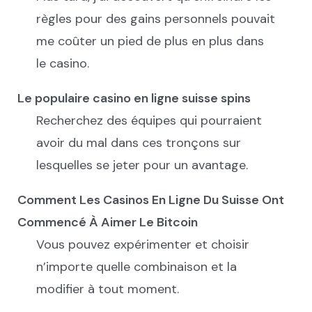
règles pour des gains personnels pouvait
me coûter un pied de plus en plus dans
le casino.
Le populaire casino en ligne suisse spins
Recherchez des équipes qui pourraient
avoir du mal dans ces tronçons sur
lesquelles se jeter pour un avantage.
Comment Les Casinos En Ligne Du Suisse Ont
Commencé À Aimer Le Bitcoin
Vous pouvez expérimenter et choisir
n’importe quelle combinaison et la
modifier à tout moment.