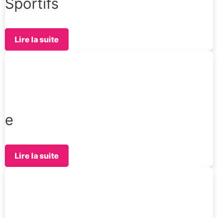
Sportifs
Lire la suite
e
Lire la suite