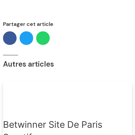
Partager cet article
Autres articles
Betwinner Site De Paris