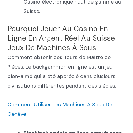
Casino électronique haut de gamme au
Suisse.
Pourquoi Jouer Au Casino En
Ligne En Argent Réel Au Suisse
Jeux De Machines À Sous
Comment obtenir des Tours de Maître de
Pièces. Le backgammon en ligne est un jeu
bien-aimé qui a été apprécié dans plusieurs
civilisations différentes pendant des siècles.
Comment Utiliser Les Machines À Sous De
Genève
Blackjack andoid en ligne gratuit sans