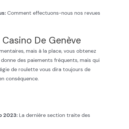
us:
Comment effectuons-nous nos revues
u Casino De Genève
mentaires, mais à la place, vous obtenez
s donne des paiements fréquents, mais qui
tégie de roulette vous dira toujours de
 en conséquence.
no 2023:
La dernière section traite des