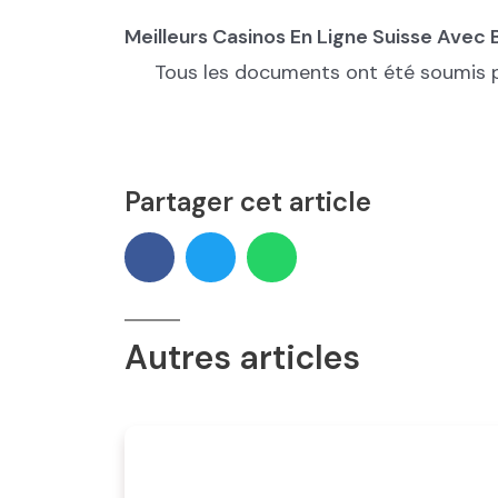
Meilleurs Casinos En Ligne Suisse Avec
Tous les documents ont été soumis p
Partager cet article
Autres articles