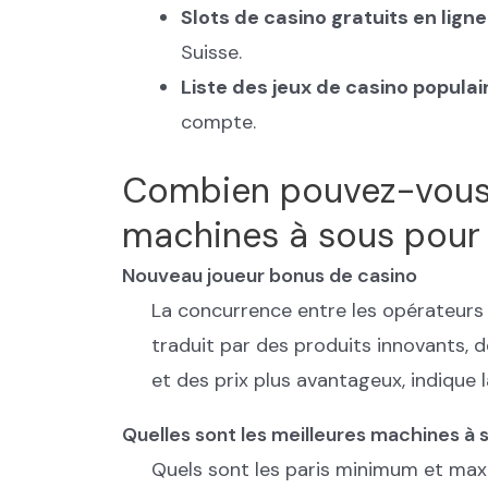
Slots de casino gratuits en ligne
Suisse.
Liste des jeux de casino populai
compte.
Combien pouvez-vous 
machines à sous pour
Nouveau joueur bonus de casino
La concurrence entre les opérateurs 
traduit par des produits innovants, d
et des prix plus avantageux, indique l
Quelles sont les meilleures machines à s
Quels sont les paris minimum et max