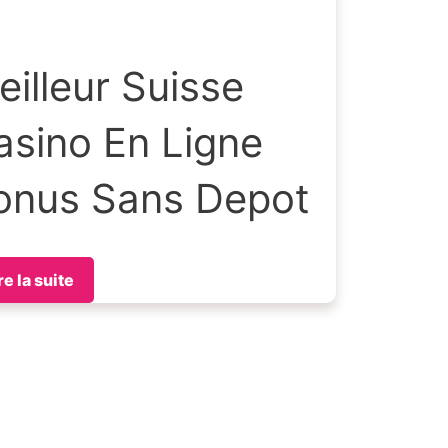
eilleur Suisse
asino En Ligne
onus Sans Depot
re la suite