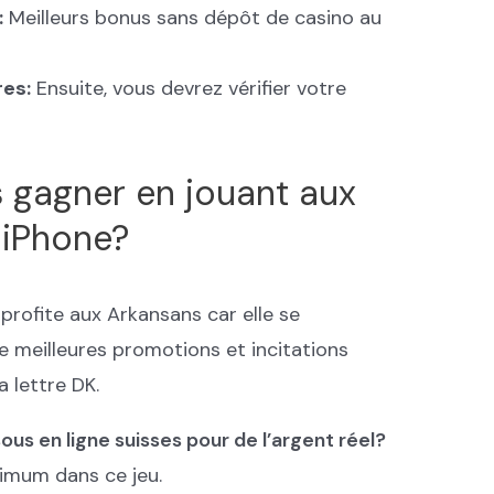
:
Meilleurs bonus sans dépôt de casino au
res:
Ensuite, vous devrez vérifier votre
gagner en jouant aux
 iPhone?
profite aux Arkansans car elle se
e meilleures promotions et incitations
a lettre DK.
ous en ligne suisses pour de l’argent réel?
imum dans ce jeu.