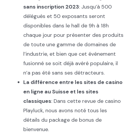
sans inscription 2023
: Jusqu’à 500
délégués et 50 exposants seront
disponibles dans le hall de 9h à 18h
chaque jour pour présenter des produits
de toute une gamme de domaines de
l’industrie, et bien que cet événement
fusionné se soit déjà avéré populaire, il
n’a pas été sans ses détracteurs.
La différence entre les sites de casino
en ligne au Suisse et les sites
classiques
: Dans cette revue de casino
Playluck, nous avons noté tous les
détails du package de bonus de
bienvenue.