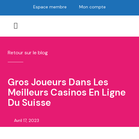
Aller
Espace membre
Mon compte
au
contenu
Menu
Retour sur le blog
Gros Joueurs Dans Les
Meilleurs Casinos En Ligne
Du Suisse
Avril 17, 2023