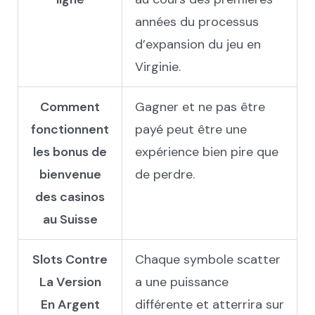
années du processus
d’expansion du jeu en
Virginie.
Comment
Gagner et ne pas être
fonctionnent
payé peut être une
les bonus de
expérience bien pire que
bienvenue
de perdre.
des casinos
au Suisse
Slots Contre
Chaque symbole scatter
La Version
a une puissance
En Argent
différente et atterrira sur