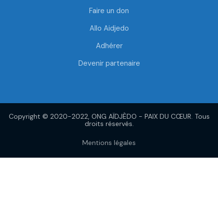
Faire un don
Allo Aidjedo
Adhérer
Devenir partenaire
Copyright © 2020-2022, ONG AÏDJÈDO - PAIX DU CŒUR. Tous
droits réservés.
Mentions légales