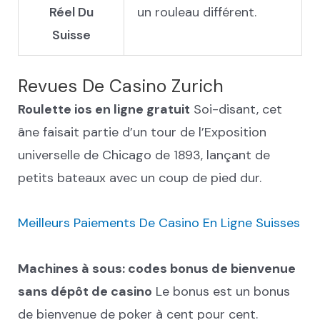
Réel Du
un rouleau différent.
Suisse
Revues De Casino Zurich
Roulette ios en ligne gratuit
Soi-disant, cet
âne faisait partie d’un tour de l’Exposition
universelle de Chicago de 1893, lançant de
petits bateaux avec un coup de pied dur.
Meilleurs Paiements De Casino En Ligne Suisses
Machines à sous: codes bonus de bienvenue
sans dépôt de casino
Le bonus est un bonus
de bienvenue de poker à cent pour cent.