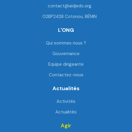
m
contact@aidjedo.org
02BP2428 Cotonou, BÉNIN
L'ONG
Qui sommes nous ?
Gouvernance
Equipe dirigeante
Contactez-nous
Actualités
Activités
Actualités
Agir