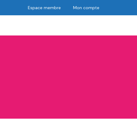
Espace membre
Mon compte