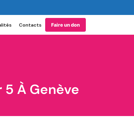
lités
Contacts
Faire un don
r 5 À Genève