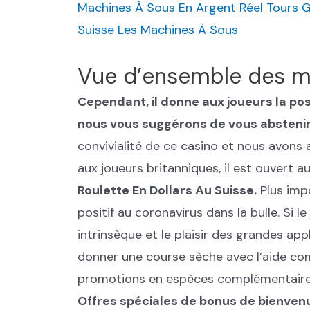
Machines À Sous En Argent Réel Tours G
Suisse Les Machines À Sous
Vue d’ensemble des m
Cependant, il donne aux joueurs la poss
nous vous suggérons de vous abstenir 
convivialité de ce casino et nous avons a
aux joueurs britanniques, il est ouvert a
Roulette En Dollars Au Suisse.
Plus imp
positif au coronavirus dans la bulle. Si le
intrinsèque et le plaisir des grandes ap
donner une course sèche avec l’aide co
promotions en espèces complémentaire
Offres spéciales de bonus de bienvenu