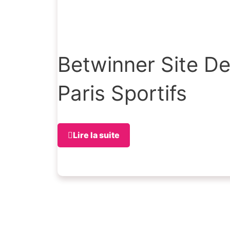
Betwinner Site D
Paris Sportifs
Lire la suite