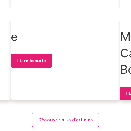
e
e
M
C
Lire la suite
B
L
Découvrir plus d’articles