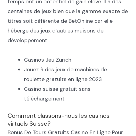
temps ont un potentiel de gain élevé. Il a des
centaines de jeux bien que la gamme exacte de
titres soit différente de BetOnline car elle
héberge des jeux d’autres maisons de
développement.
Casinos Jeu Zurich
Jouez à des jeux de machines de
roulette gratuits en ligne 2023
Casino suisse gratuit sans
téléchargement
Comment classons-nous les casinos
virtuels Suisse?
Bonus De Tours Gratuits Casino En Ligne Pour