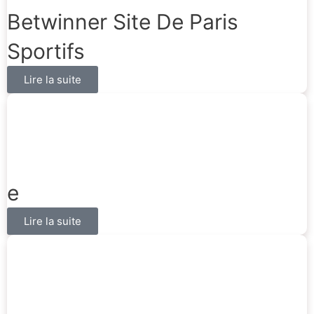
Betwinner Site De Paris
Sportifs
Lire la suite
e
Lire la suite