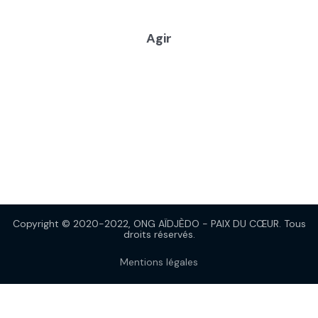
Actualités
Agir
Faire un don
Allo Aidjedo
Adhérer
Devenir partenaire
Copyright © 2020-2022, ONG AÏDJÈDO - PAIX DU CŒUR. Tous
droits réservés.
Mentions légales