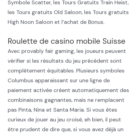
Symbole Scatter, les Tours Gratuits Train Heist,
les Tours gratuits Old Saloon, les Tours gratuits
High Noon Saloon et l’achat de Bonus.
Roulette de casino mobile Suisse
Avec provably fair gaming, les joueurs peuvent
vérifier si les résultats du jeu précédent sont
complètement équitables. Plusieurs symboles
Columbus apparaissant sur une ligne de
paiement activée créent automatiquement des
combinaisons gagnantes, mais ne remplacent
pas Pinta, Nina et Santa Maria. Si vous êtes
curieux de jouer au jeu croisé, eh bien, il peut
être prudent de dire que, si vous avez déjà un