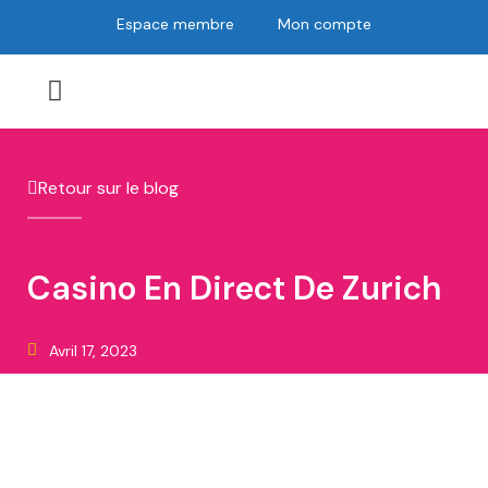
Aller
Espace membre
Mon compte
au
contenu
Menu
Retour sur le blog
Casino En Direct De Zurich
Avril 17, 2023