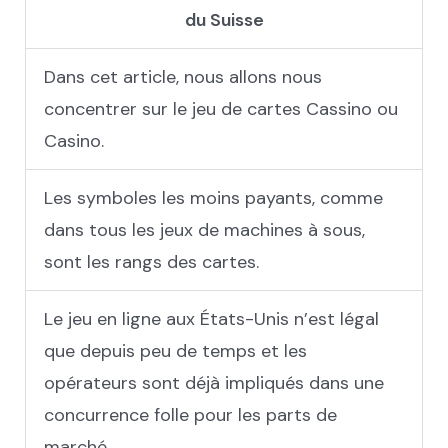
du Suisse
Dans cet article, nous allons nous
concentrer sur le jeu de cartes Cassino ou
Casino.
Les symboles les moins payants, comme
dans tous les jeux de machines à sous,
sont les rangs des cartes.
Le jeu en ligne aux États-Unis n’est légal
que depuis peu de temps et les
opérateurs sont déjà impliqués dans une
concurrence folle pour les parts de
marché.