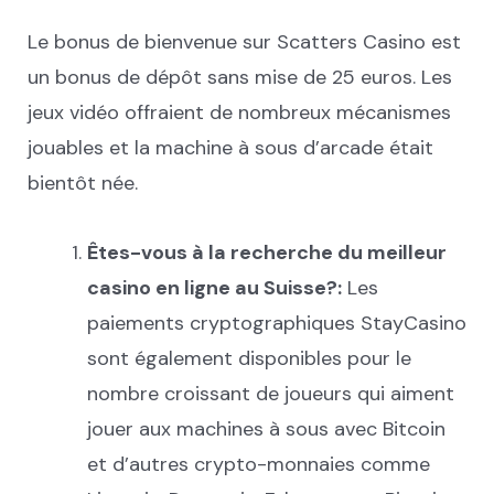
Le bonus de bienvenue sur Scatters Casino est
un bonus de dépôt sans mise de 25 euros. Les
jeux vidéo offraient de nombreux mécanismes
jouables et la machine à sous d’arcade était
bientôt née.
Êtes-vous à la recherche du meilleur
casino en ligne au Suisse?:
Les
paiements cryptographiques StayCasino
sont également disponibles pour le
nombre croissant de joueurs qui aiment
jouer aux machines à sous avec Bitcoin
et d’autres crypto-monnaies comme