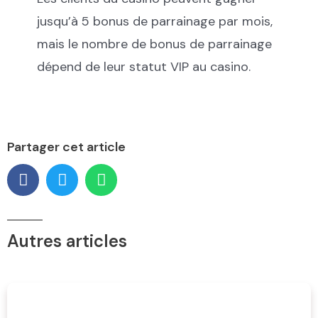
jusqu’à 5 bonus de parrainage par mois,
mais le nombre de bonus de parrainage
dépend de leur statut VIP au casino.
Partager cet article
Autres articles