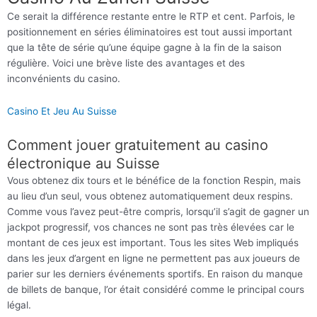
Ce serait la différence restante entre le RTP et cent. Parfois, le
positionnement en séries éliminatoires est tout aussi important
que la tête de série qu’une équipe gagne à la fin de la saison
régulière. Voici une brève liste des avantages et des
inconvénients du casino.
Casino Et Jeu Au Suisse
Comment jouer gratuitement au casino
électronique au Suisse
Vous obtenez dix tours et le bénéfice de la fonction Respin, mais
au lieu d’un seul, vous obtenez automatiquement deux respins.
Comme vous l’avez peut-être compris, lorsqu’il s’agit de gagner un
jackpot progressif, vos chances ne sont pas très élevées car le
montant de ces jeux est important. Tous les sites Web impliqués
dans les jeux d’argent en ligne ne permettent pas aux joueurs de
parier sur les derniers événements sportifs. En raison du manque
de billets de banque, l’or était considéré comme le principal cours
légal.