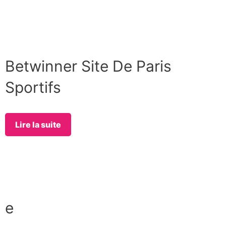
Betwinner Site De Paris
Sportifs
Lire la suite
e