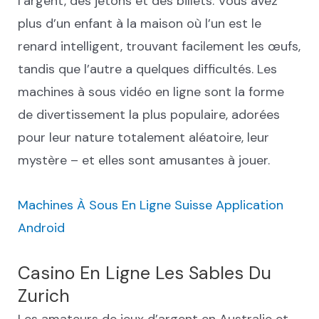
l’argent, des jetons et des billets. Vous avez
plus d’un enfant à la maison où l’un est le
renard intelligent, trouvant facilement les œufs,
tandis que l’autre a quelques difficultés. Les
machines à sous vidéo en ligne sont la forme
de divertissement la plus populaire, adorées
pour leur nature totalement aléatoire, leur
mystère – et elles sont amusantes à jouer.
Machines À Sous En Ligne Suisse Application
Android
Casino En Ligne Les Sables Du
Zurich
Les amateurs de jeux d’argent en Australie et