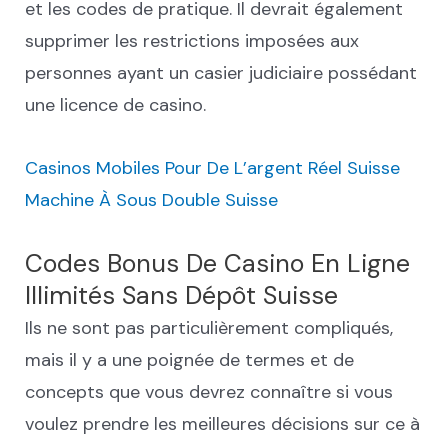
et les codes de pratique. Il devrait également
supprimer les restrictions imposées aux
personnes ayant un casier judiciaire possédant
une licence de casino.
Casinos Mobiles Pour De L’argent Réel Suisse
Machine À Sous Double Suisse
Codes Bonus De Casino En Ligne
Illimités Sans Dépôt Suisse
Ils ne sont pas particulièrement compliqués,
mais il y a une poignée de termes et de
concepts que vous devrez connaître si vous
voulez prendre les meilleures décisions sur ce à