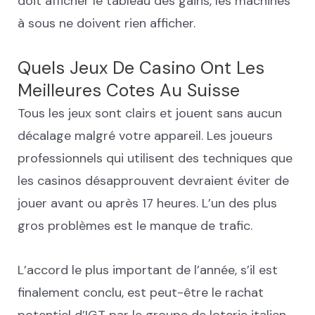
doit afficher le tableau des gains, les machines
à sous ne doivent rien afficher.
Quels Jeux De Casino Ont Les
Meilleures Cotes Au Suisse
Tous les jeux sont clairs et jouent sans aucun
décalage malgré votre appareil. Les joueurs
professionnels qui utilisent des techniques que
les casinos désapprouvent devraient éviter de
jouer avant ou après 17 heures. L’un des plus
gros problèmes est le manque de trafic.
L’accord le plus important de l’année, s’il est
finalement conclu, est peut-être le rachat