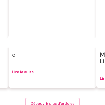
e
M
L
Lire la suite
Lir
Découvrir plus d’articles