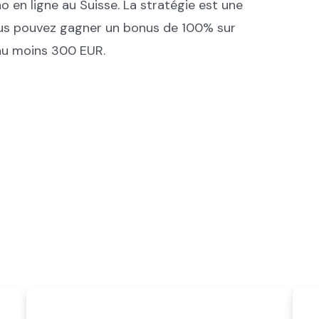
o en ligne au Suisse. La stratégie est une
Vous pouvez gagner un bonus de 100% sur
au moins 300 EUR.