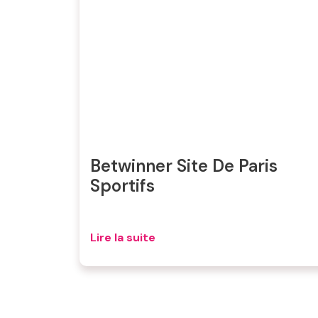
Betwinner Site De Paris
Sportifs
Lire la suite