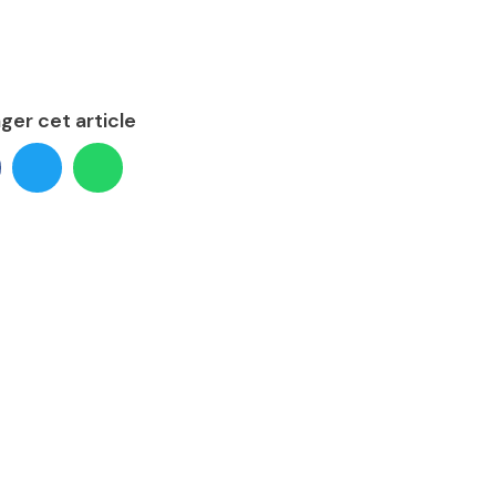
ger cet article