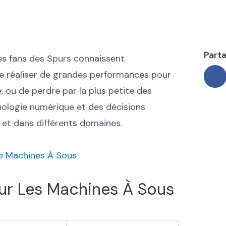
Parta
es fans des Spurs connaissent
de réaliser de grandes performances pour
 ou de perdre par la plus petite des
hnologie numérique et des décisions
 et dans différents domaines.
De Machines À Sous
ur Les Machines À Sous