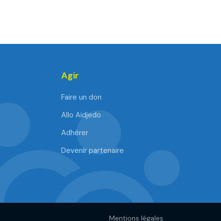
Agir
Faire un don
Allo Aidjedo
Adhérer
Devenir partenaire
Mentions légales