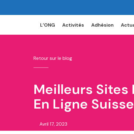
Aller
F
T
Y
I
au
a
w
o
n
contenu
c
i
u
s
e
t
t
t
L’ONG
Activités
Adhésion
Actua
b
t
u
a
o
e
b
g
o
r
e
r
k
a
m
Retour sur le blog
Meilleurs Sites
En Ligne Suisse
Avril 17, 2023