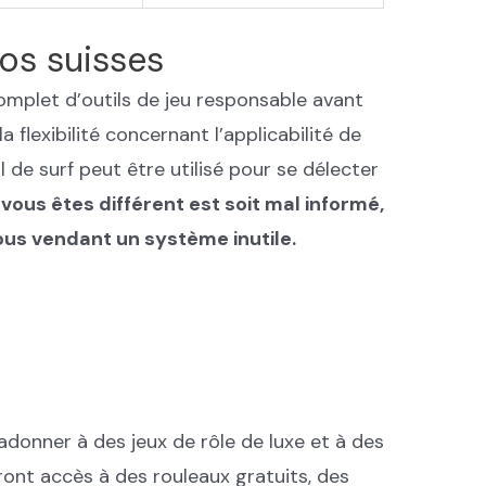
nos suisses
mplet d’outils de jeu responsable avant
flexibilité concernant l’applicabilité de
l de surf peut être utilisé pour se délecter
vous êtes différent est soit mal informé,
ous vendant un système inutile.
donner à des jeux de rôle de luxe et à des
ont accès à des rouleaux gratuits, des