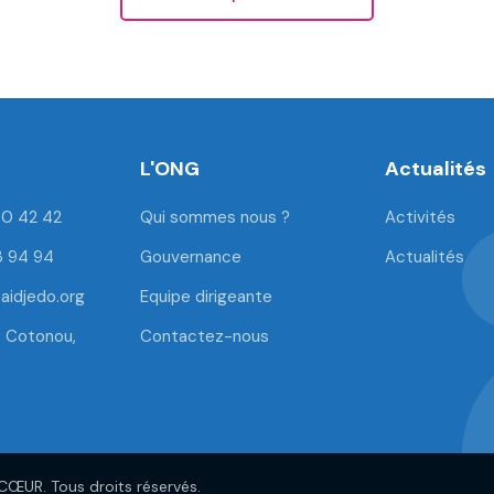
L'ONG
Actualités
40 42 42
Qui sommes nous ?
Activités
3 94 94
Gouvernance
Actualités
idjedo.org
Equipe dirigeante
 Cotonou,
Contactez-nous
ŒUR. Tous droits réservés.