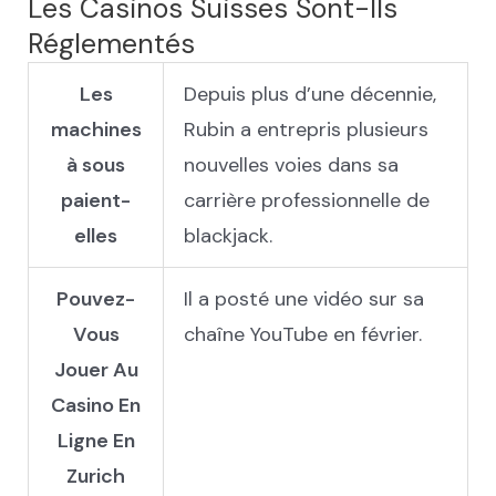
Les Casinos Suisses Sont-Ils
Réglementés
Les
Depuis plus d’une décennie,
machines
Rubin a entrepris plusieurs
à sous
nouvelles voies dans sa
paient-
carrière professionnelle de
elles
blackjack.
Pouvez-
Il a posté une vidéo sur sa
Vous
chaîne YouTube en février.
Jouer Au
Casino En
Ligne En
Zurich