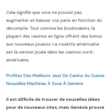
Cela signifie que vous ne pouvez pas
augmenter et baisser vos paris en fonction du
décompte. Tout comme les bookmakers, la
plupart des casinos en ligne offrent des bonus
aux nouveaux joueurs. La roulette américaine
est la version jouée dans les casinos nord-
américains.
Profitez Des Meilleurs Jeux De Casino Au Suisse
Nouvelles Machines À Sous À Genève
Il est difficile de trouver de nouvelles idées
pour de nouveaux sites, mais Genesis prouve