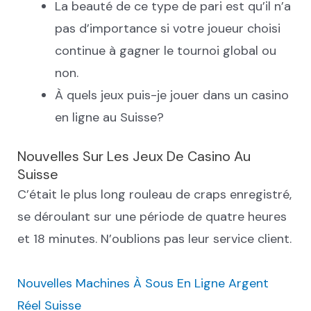
La beauté de ce type de pari est qu’il n’a
pas d’importance si votre joueur choisi
continue à gagner le tournoi global ou
non.
À quels jeux puis-je jouer dans un casino
en ligne au Suisse?
Nouvelles Sur Les Jeux De Casino Au
Suisse
C’était le plus long rouleau de craps enregistré,
se déroulant sur une période de quatre heures
et 18 minutes. N’oublions pas leur service client.
Nouvelles Machines À Sous En Ligne Argent
Réel Suisse