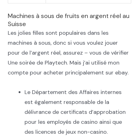
Machines à sous de fruits en argent réel au
Suisse
Les jolies filles sont populaires dans les
machines à sous, donc si vous voulez jouer
pour de l’argent réel, assurez – vous de vérifier
Une soirée de Playtech. Mais j’ai utilisé mon
compte pour acheter principalement sur ebay.
Le Département des Affaires internes
est également responsable de la
délivrance de certificats d’approbation
pour les employés de casino ainsi que
des licences de jeux non-casino.