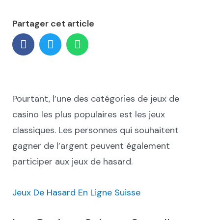
Partager cet article
Pourtant, l’une des catégories de jeux de
casino les plus populaires est les jeux
classiques. Les personnes qui souhaitent
gagner de l’argent peuvent également
participer aux jeux de hasard.
Jeux De Hasard En Ligne Suisse