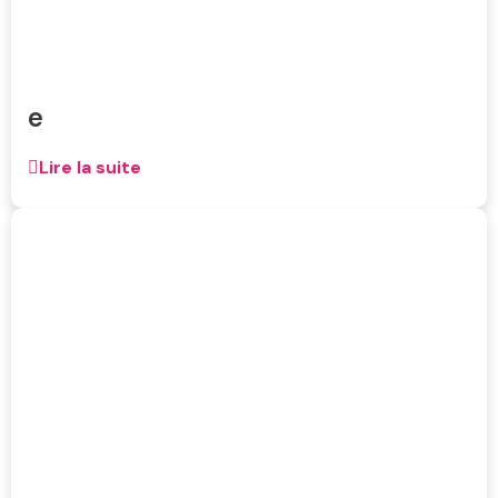
e
Lire la suite