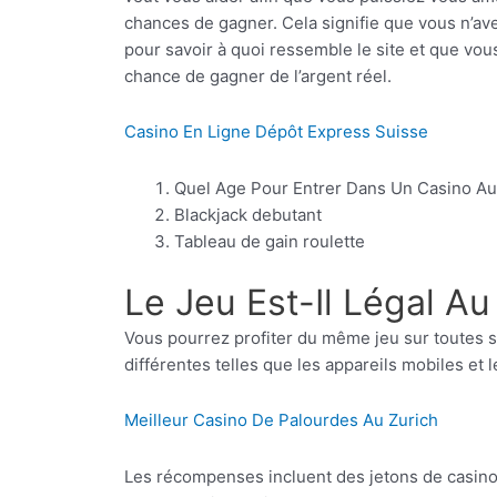
chances de gagner. Cela signifie que vous n’ave
pour savoir à quoi ressemble le site et que vous
chance de gagner de l’argent réel.
Casino En Ligne Dépôt Express Suisse
Quel Age Pour Entrer Dans Un Casino Au
Blackjack debutant
Tableau de gain roulette
Le Jeu Est-Il Légal Au
Vous pourrez profiter du même jeu sur toutes 
différentes telles que les appareils mobiles et 
Meilleur Casino De Palourdes Au Zurich
Les récompenses incluent des jetons de casino 