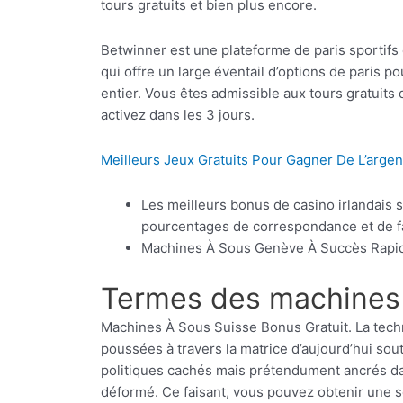
tours gratuits et bien plus encore.
Betwinner est une plateforme de paris sportifs 
qui offre un large éventail d’options de paris 
entier. Vous êtes admissible aux tours gratuits
activez dans les 3 jours.
Meilleurs Jeux Gratuits Pour Gagner De L’argen
Les meilleurs bonus de casino irlandais 
pourcentages de correspondance et de f
Machines À Sous Genève À Succès Rapi
Termes des machines
Machines À Sous Suisse Bonus Gratuit.
La tech
poussées à travers la matrice d’aujourd’hui so
politiques cachés mais prétendument ancrés d
déformé. Ce faisant, vous pouvez obtenir une s