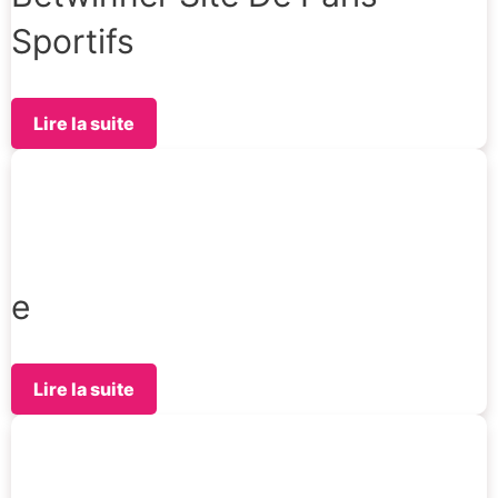
Sportifs
Lire la suite
e
Lire la suite