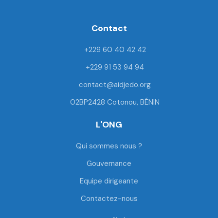
a
w
o
n
c
i
u
s
e
t
t
t
Contact
b
t
u
a
o
e
b
g
+229 60 40 42 42
o
r
e
r
k
a
+229 91 53 94 94
m
contact@aidjedo.org
02BP2428 Cotonou, BÉNIN
L'ONG
Qui sommes nous ?
Gouvernance
Equipe dirigeante
Contactez-nous