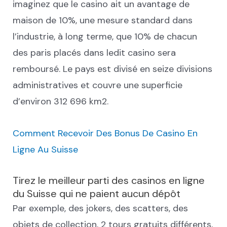
imaginez que le casino ait un avantage de
maison de 10%, une mesure standard dans
l’industrie, à long terme, que 10% de chacun
des paris placés dans ledit casino sera
remboursé. Le pays est divisé en seize divisions
administratives et couvre une superficie
d’environ 312 696 km2.
Comment Recevoir Des Bonus De Casino En
Ligne Au Suisse
Tirez le meilleur parti des casinos en ligne
du Suisse qui ne paient aucun dépôt
Par exemple, des jokers, des scatters, des
objets de collection, 2 tours gratuits différents,