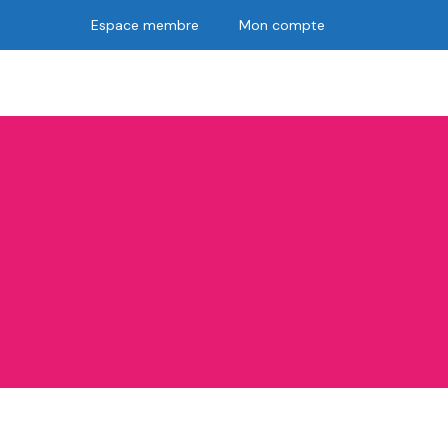
Espace membre
Mon compte