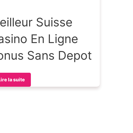
eilleur Suisse
asino En Ligne
onus Sans Depot
ire la suite