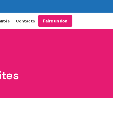
lités
Contacts
Faire un don
ites