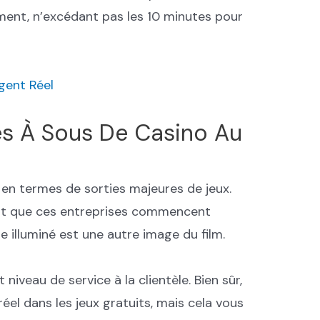
ment, n’excédant pas les 10 minutes pour
gent Réel
es À Sous De Casino Au
en termes de sorties majeures de jeux.
ant que ces entreprises commencent
e illuminé est une autre image du film.
 niveau de service à la clientèle. Bien sûr,
éel dans les jeux gratuits, mais cela vous