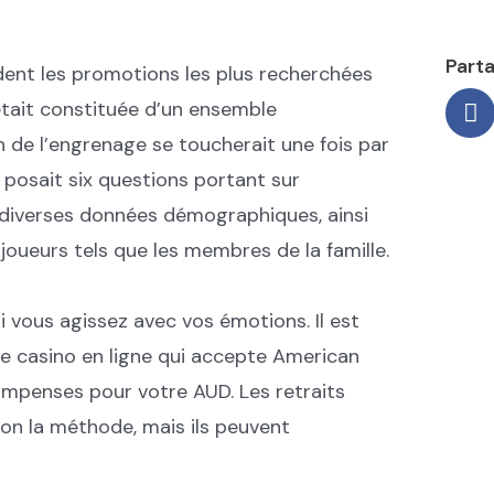
Parta
dent les promotions les plus recherchées
 était constituée d’un ensemble
 de l’engrenage se toucherait une fois par
t posait six questions portant sur
 diverses données démographiques, ainsi
joueurs tels que les membres de la famille.
i vous agissez avec vos émotions. Il est
e casino en ligne qui accepte American
compenses pour votre AUD. Les retraits
on la méthode, mais ils peuvent