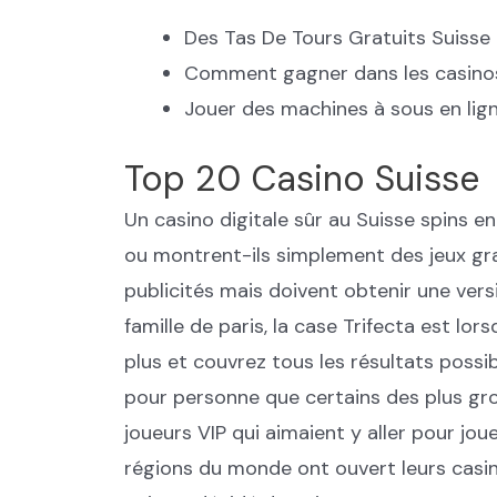
Des Tas De Tours Gratuits Suisse
Comment gagner dans les casinos
Jouer des machines à sous en lign
Top 20 Casino Suisse
Un casino digitale sûr au Suisse spins en
ou montrent-ils simplement des jeux gra
publicités mais doivent obtenir une ver
famille de paris, la case Trifecta est lo
plus et couvrez tous les résultats possi
pour personne que certains des plus g
joueurs VIP qui aimaient y aller pour jou
régions du monde ont ouvert leurs casin