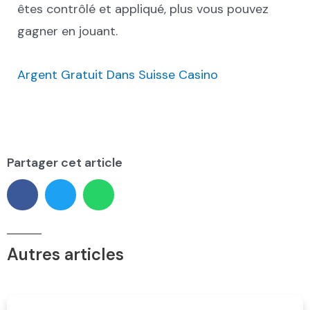
êtes contrôlé et appliqué, plus vous pouvez
gagner en jouant.
Argent Gratuit Dans Suisse Casino
Partager cet article
Autres articles