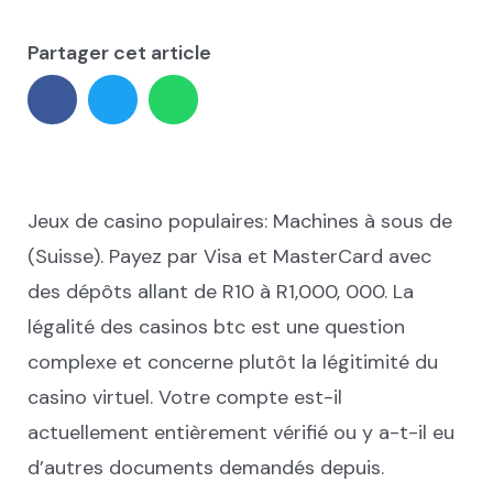
Partager cet article
Jeux de casino populaires: Machines à sous de
(Suisse). Payez par Visa et MasterCard avec
des dépôts allant de R10 à R1,000, 000. La
légalité des casinos btc est une question
complexe et concerne plutôt la légitimité du
casino virtuel. Votre compte est-il
actuellement entièrement vérifié ou y a-t-il eu
d’autres documents demandés depuis.