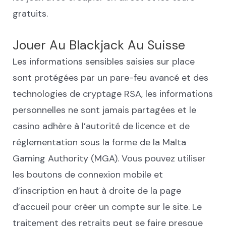
gratuits.
Jouer Au Blackjack Au Suisse
Les informations sensibles saisies sur place
sont protégées par un pare-feu avancé et des
technologies de cryptage RSA, les informations
personnelles ne sont jamais partagées et le
casino adhère à l’autorité de licence et de
réglementation sous la forme de la Malta
Gaming Authority (MGA). Vous pouvez utiliser
les boutons de connexion mobile et
d’inscription en haut à droite de la page
d’accueil pour créer un compte sur le site. Le
traitement des retraits peut se faire presque