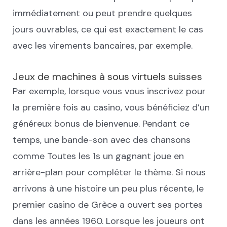
immédiatement ou peut prendre quelques
jours ouvrables, ce qui est exactement le cas
avec les virements bancaires, par exemple.
Jeux de machines à sous virtuels suisses
Par exemple, lorsque vous vous inscrivez pour
la première fois au casino, vous bénéficiez d’un
généreux bonus de bienvenue. Pendant ce
temps, une bande-son avec des chansons
comme Toutes les 1s un gagnant joue en
arrière-plan pour compléter le thème. Si nous
arrivons à une histoire un peu plus récente, le
premier casino de Grèce a ouvert ses portes
dans les années 1960. Lorsque les joueurs ont