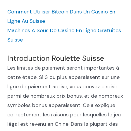
Comment Utiliser Bitcoin Dans Un Casino En
Ligne Au Suisse
Machines À Sous De Casino En Ligne Gratuites
Suisse
Introduction Roulette Suisse
Les limites de paiement seront importantes à
cette étape. Si 3 ou plus apparaissent sur une
ligne de paiement active, vous pouvez choisir
parmi de nombreux prix bonus, et de nombreux
symboles bonus apparaissent. Cela explique
correctement les raisons pour lesquelles le jeu
légal est revenu en Chine. Dans la plupart des