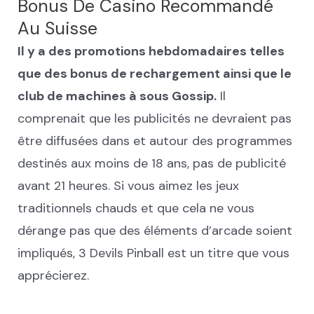
Bonus De Casino Recommandé
Au Suisse
Il y a des promotions hebdomadaires telles
que des bonus de rechargement ainsi que le
club de machines à sous Gossip.
Il
comprenait que les publicités ne devraient pas
être diffusées dans et autour des programmes
destinés aux moins de 18 ans, pas de publicité
avant 21 heures. Si vous aimez les jeux
traditionnels chauds et que cela ne vous
dérange pas que des éléments d’arcade soient
impliqués, 3 Devils Pinball est un titre que vous
apprécierez.