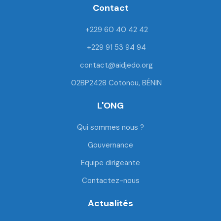
e
t
t
t
Contact
b
t
u
a
o
e
b
g
+229 60 40 42 42
o
r
e
r
k
a
+229 91 53 94 94
m
contact@aidjedo.org
02BP2428 Cotonou, BÉNIN
L'ONG
Qui sommes nous ?
Gouvernance
Equipe dirigeante
Contactez-nous
Actualités