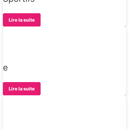
Lire la suite
e
Lire la suite