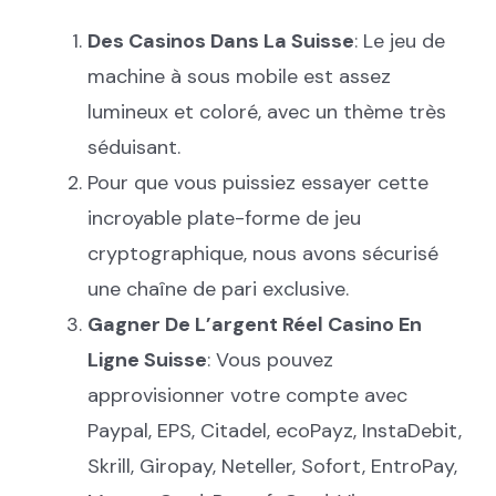
Des Casinos Dans La Suisse
: Le jeu de
machine à sous mobile est assez
lumineux et coloré, avec un thème très
séduisant.
Pour que vous puissiez essayer cette
incroyable plate-forme de jeu
cryptographique, nous avons sécurisé
une chaîne de pari exclusive.
Gagner De L’argent Réel Casino En
Ligne Suisse
: Vous pouvez
approvisionner votre compte avec
Paypal, EPS, Citadel, ecoPayz, InstaDebit,
Skrill, Giropay, Neteller, Sofort, EntroPay,