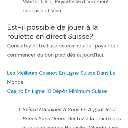
Master Card, PaysafeCard, Virement
bancaire et Visa.
Est-il possible de jouer à la
roulette en direct Suisse?
Consultez notre liste de casinos par pays pour
commencer du bon pied dès aujourd’hui.
Les Meilleurs Casinos En Ligne Suisse Dans Le
Monde
Casino En Ligne 10 Dépôt Minimum Suisse
Suisse Machines À Sous En Argent Réel
Bonus Sans Dépôt
: Restez à la pointe des
jeux de casino en Nouvelle-Zélande avec