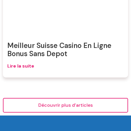
Meilleur Suisse Casino En Ligne
Bonus Sans Depot
Lire la suite
Découvrir plus d’articles