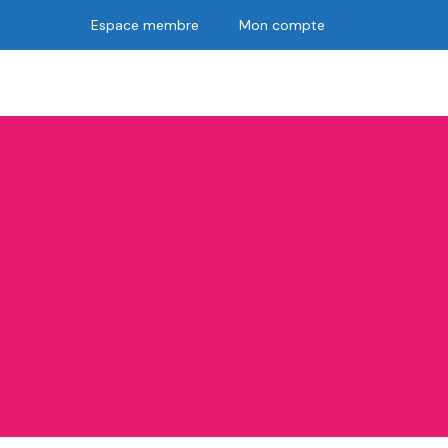
Espace membre
Mon compte