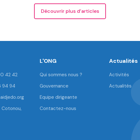
Découvrir plus d’articles
L'ONG
Actualités
40 42 42
Qui sommes nous ?
Activités
3 94 94
Gouvernance
Actualités
idjedo.org
Equipe dirigeante
 Cotonou,
Contactez-nous