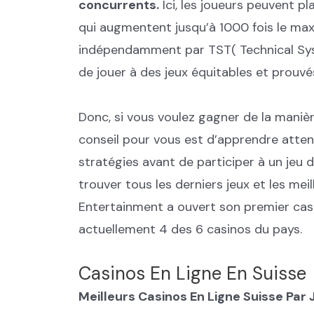
concurrents.
Ici, les joueurs peuvent pl
qui augmentent jusqu’à 1000 fois le ma
indépendamment par TST( Technical Sys
de jouer à des jeux équitables et prouvé
Donc, si vous voulez gagner de la manière 
conseil pour vous est d’apprendre attent
stratégies avant de participer à un jeu 
trouver tous les derniers jeux et les mei
Entertainment a ouvert son premier cas
actuellement 4 des 6 casinos du pays.
Casinos En Ligne En Suisse
Meilleurs Casinos En Ligne Suisse Par 