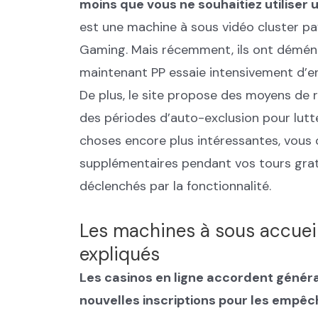
moins que vous ne souhaitiez utiliser 
est une machine à sous vidéo cluster pa
Gaming. Mais récemment, ils ont déména
maintenant PP essaie intensivement d’e
De plus, le site propose des moyens de r
des périodes d’auto-exclusion pour lutte
choses encore plus intéressantes, vous
supplémentaires pendant vos tours grat
déclenchés par la fonctionnalité.
Les machines à sous accuei
expliqués
Les casinos en ligne accordent géné
nouvelles inscriptions pour les empêch