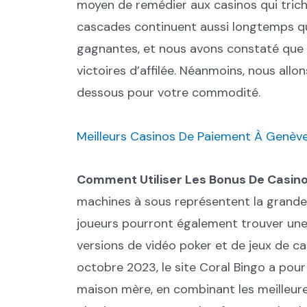
moyen de remédier aux casinos qui tricha
cascades continuent aussi longtemps qu
gagnantes, et nous avons constaté que 
victoires d’affilée. Néanmoins, nous all
dessous pour votre commodité.
Meilleurs Casinos De Paiement À Genèv
Comment Utiliser Les Bonus De Casino
machines à sous représentent la grande 
joueurs pourront également trouver une 
versions de vidéo poker et de jeux de c
octobre 2023, le site Coral Bingo a pour
maison mère, en combinant les meilleur