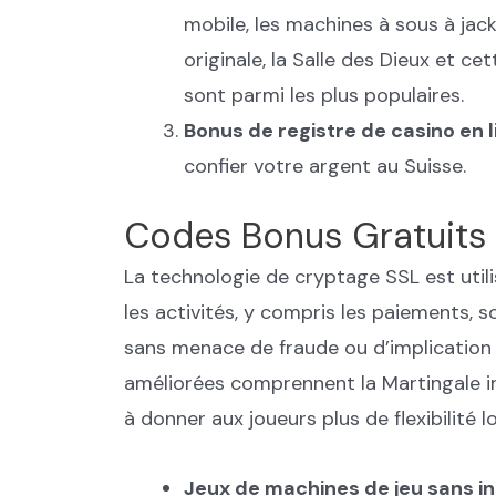
mobile, les machines à sous à ja
originale, la Salle des Dieux et 
sont parmi les plus populaires.
Bonus de registre de casino en l
confier votre argent au Suisse.
Codes Bonus Gratuits 
La technologie de cryptage SSL est utili
les activités, y compris les paiements, 
sans menace de fraude ou d’implication 
améliorées comprennent la Martingale in
à donner aux joueurs plus de flexibilité lo
Jeux de machines de jeu sans in