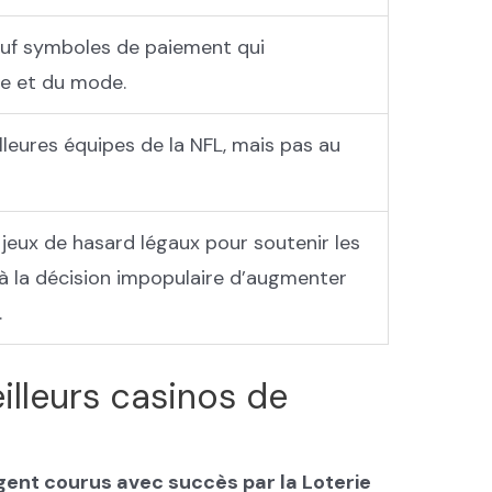
euf symboles de paiement qui
e et du mode.
lleures équipes de la NFL, mais pas au
 jeux de hasard légaux pour soutenir les
à la décision impopulaire d’augmenter
.
illeurs casinos de
gent courus avec succès par la Loterie