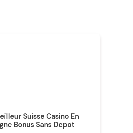
eilleur Suisse Casino En
igne Bonus Sans Depot