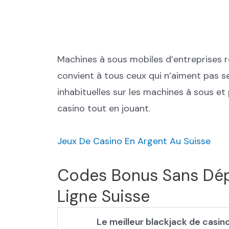
Machines à sous mobiles d’entreprises 
convient à tous ceux qui n’aiment pas s
inhabituelles sur les machines à sous e
casino tout en jouant.
Jeux De Casino En Argent Au Suisse
Codes Bonus Sans Dép
Ligne Suisse
Le meilleur blackjack de casino