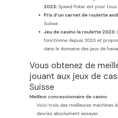
2023:
Speed Poker est pour tous l
Prix d’un carnet de roulette and
Suisse.
Jeu de casino la roulette 2023:
L
fonctionne depuis 2023 et propose 
dans le domaine des jeux de hasa
Vous obtenez de meill
jouant aux jeux de cas
Suisse
Meilleur concessionnaire de casino
Voici trois des meilleures machines 
devriez absolument essayer.