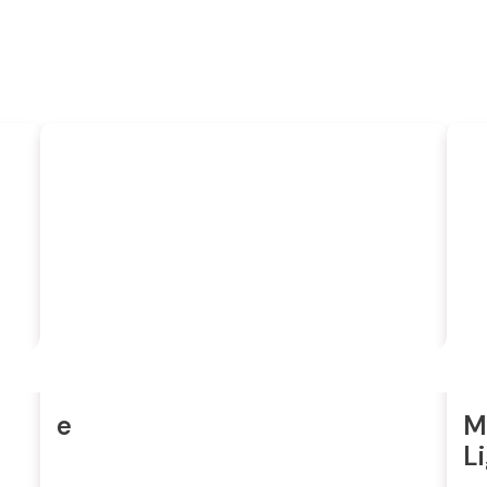
e
M
L