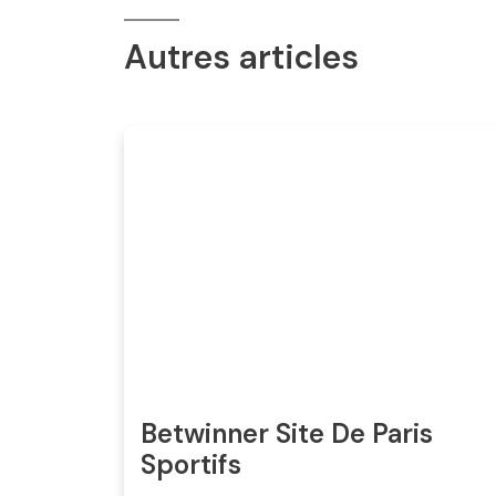
Autres articles
Betwinner Site De Paris
Sportifs