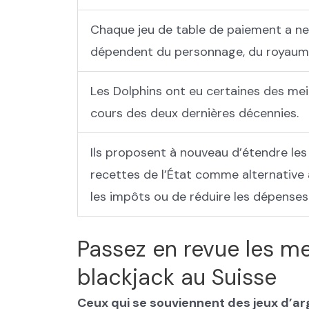
Chaque jeu de table de paiement a n
dépendent du personnage, du royaum
Les Dolphins ont eu certaines des mei
cours des deux dernières décennies.
Ils proposent à nouveau d’étendre les
recettes de l’État comme alternative 
les impôts ou de réduire les dépenses
Passez en revue les me
blackjack au Suisse
Ceux qui se souviennent des jeux d’ar