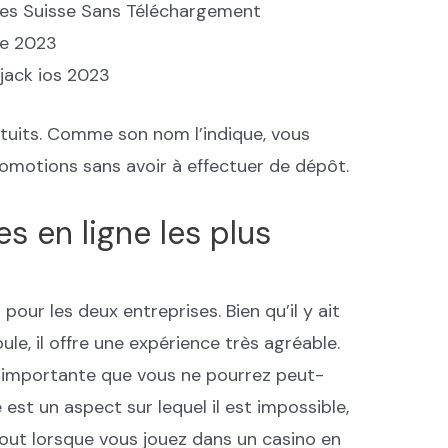
tes Suisse Sans Téléchargement
ne 2023
jack ios 2023
tuits. Comme son nom l’indique, vous
motions sans avoir à effectuer de dépôt.
s en ligne les plus
our les deux entreprises. Bien qu’il y ait
ule, il offre une expérience très agréable.
si importante que vous ne pourrez peut-
est un aspect sur lequel il est impossible,
tout lorsque vous jouez dans un casino en