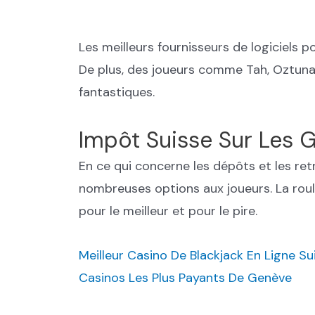
Les meilleurs fournisseurs de logiciels 
De plus, des joueurs comme Tah, Oztuna
fantastiques.
Impôt Suisse Sur Les 
En ce qui concerne les dépôts et les re
nombreuses options aux joueurs. La rou
pour le meilleur et pour le pire.
Meilleur Casino De Blackjack En Ligne Su
Casinos Les Plus Payants De Genève