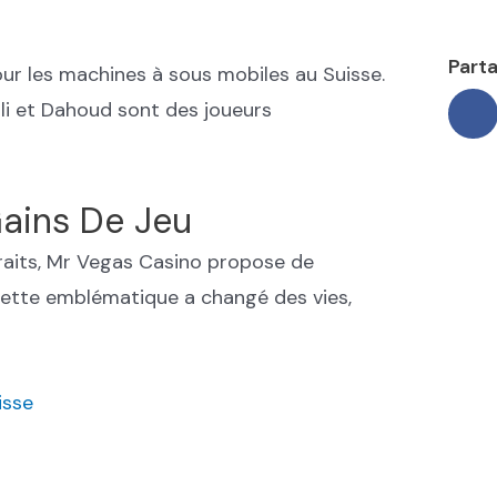
Parta
pour les machines à sous mobiles au Suisse.
li et Dahoud sont des joueurs
Gains De Jeu
traits, Mr Vegas Casino propose de
lette emblématique a changé des vies,
isse