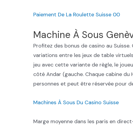
Paiement De La Roulette Suisse 00
Machine À Sous Genèv
Profitez des bonus de casino au Suisse.
variations entre les jeux de table virtue
jeu avec cette variante de règle, le joue
côté Andar (gauche. Chaque cabine du Hi
personnes et peut être réservée pour d
Machines À Sous Du Casino Suisse
Marge moyenne dans les paris en direc