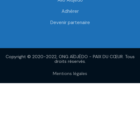
Adhérer
Devenir partenaire
Copyright © 2020-2022, ONG AÏDJÈDO - PAIX DU CŒUR. Tous
droits réservés.
Mentions légales