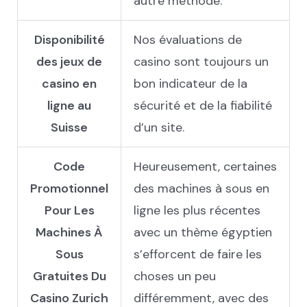
autre méthode.
Disponibilité
Nos évaluations de
des jeux de
casino sont toujours un
casino en
bon indicateur de la
ligne au
sécurité et de la fiabilité
Suisse
d’un site.
Code
Heureusement, certaines
Promotionnel
des machines à sous en
Pour Les
ligne les plus récentes
Machines À
avec un thème égyptien
Sous
s’efforcent de faire les
Gratuites Du
choses un peu
Casino Zurich
différemment, avec des