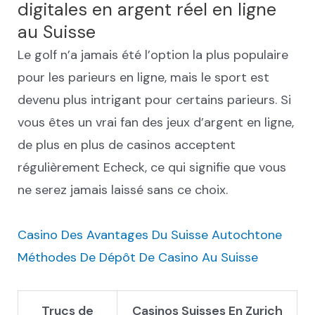
digitales en argent réel en ligne
au Suisse
Le golf n’a jamais été l’option la plus populaire
pour les parieurs en ligne, mais le sport est
devenu plus intrigant pour certains parieurs. Si
vous êtes un vrai fan des jeux d’argent en ligne,
de plus en plus de casinos acceptent
régulièrement Echeck, ce qui signifie que vous
ne serez jamais laissé sans ce choix.
Casino Des Avantages Du Suisse Autochtone
Méthodes De Dépôt De Casino Au Suisse
Trucs de
Casinos Suisses En Zurich