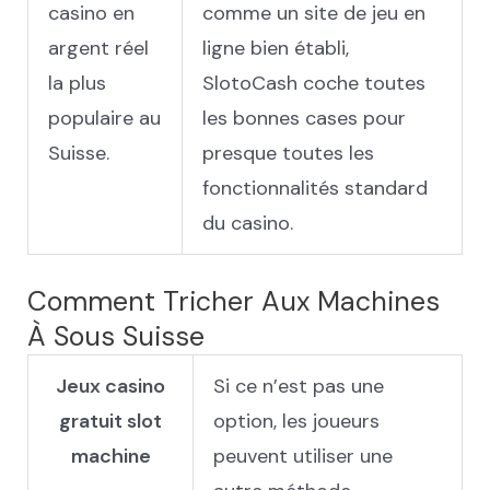
casino en
comme un site de jeu en
argent réel
ligne bien établi,
la plus
SlotoCash coche toutes
populaire au
les bonnes cases pour
Suisse.
presque toutes les
fonctionnalités standard
du casino.
Comment Tricher Aux Machines
À Sous Suisse
Jeux casino
Si ce n’est pas une
gratuit slot
option, les joueurs
machine
peuvent utiliser une