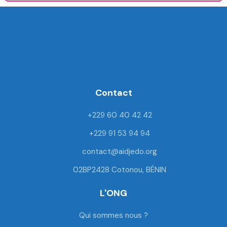
F
T
Y
I
a
w
o
n
c
i
u
s
e
t
t
t
Contact
b
t
u
a
o
e
b
g
+229 60 40 42 42
o
r
e
r
k
a
+229 91 53 94 94
m
contact@aidjedo.org
02BP2428 Cotonou, BÉNIN
L'ONG
Qui sommes nous ?