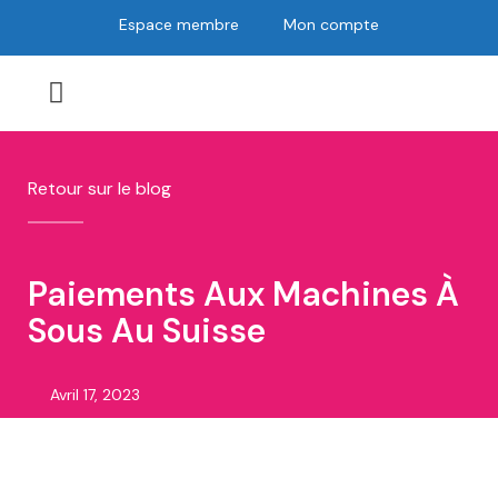
Aller
Espace membre
Mon compte
au
contenu
Menu
Retour sur le blog
Paiements Aux Machines À
Sous Au Suisse
Avril 17, 2023