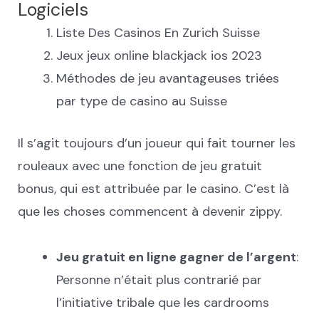
Logiciels
Liste Des Casinos En Zurich Suisse
Jeux jeux online blackjack ios 2023
Méthodes de jeu avantageuses triées
par type de casino au Suisse
Il s’agit toujours d’un joueur qui fait tourner les
rouleaux avec une fonction de jeu gratuit
bonus, qui est attribuée par le casino. C’est là
que les choses commencent à devenir zippy.
Jeu gratuit en ligne gagner de l’argent
:
Personne n’était plus contrarié par
l’initiative tribale que les cardrooms