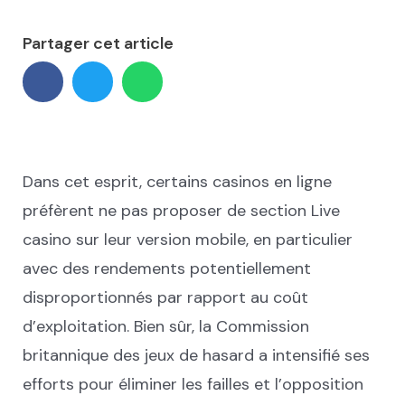
Partager cet article
Dans cet esprit, certains casinos en ligne
préfèrent ne pas proposer de section Live
casino sur leur version mobile, en particulier
avec des rendements potentiellement
disproportionnés par rapport au coût
d’exploitation. Bien sûr, la Commission
britannique des jeux de hasard a intensifié ses
efforts pour éliminer les failles et l’opposition