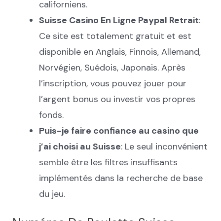
californiens.
Suisse Casino En Ligne Paypal Retrait
:
Ce site est totalement gratuit et est
disponible en Anglais, Finnois, Allemand,
Norvégien, Suédois, Japonais. Après
l’inscription, vous pouvez jouer pour
l’argent bonus ou investir vos propres
fonds.
Puis-je faire confiance au casino que
j’ai choisi au Suisse
:
Le seul inconvénient
semble être les filtres insuffisants
implémentés dans la recherche de base
du jeu.