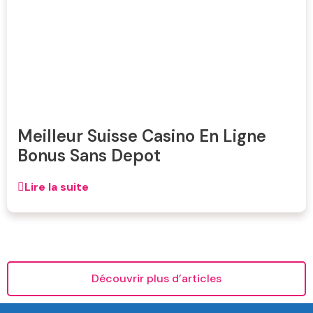
Meilleur Suisse Casino En Ligne
Bonus Sans Depot
Lire la suite
Découvrir plus d’articles