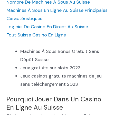
Nombre De Machines À Sous Au Suisse
Machines À Sous En Ligne Au Suisse Principales
Caractéristiques
Logiciel De Casino En Direct Au Suisse
Tout Suisse Casino En Ligne
Machines À Sous Bonus Gratuit Sans
Dépôt Suisse
Jeux gratuits sur slots 2023
Jeux casinos gratuits machines de jeu
sans téléchargement 2023
Pourquoi Jouer Dans Un Casino
En Ligne Au Suisse