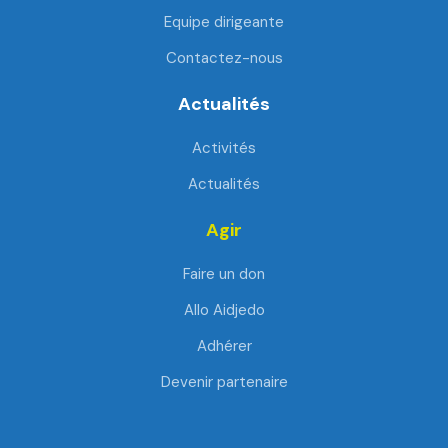
Equipe dirigeante
Contactez-nous
Actualités
Activités
Actualités
Agir
Faire un don
Allo Aidjedo
Adhérer
Devenir partenaire