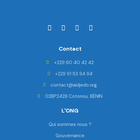
F
T
Y
I
a
w
o
n
c
i
u
s
e
t
t
t
Contact
b
t
u
a
o
e
b
g
+229 60 40 42 42
o
r
e
r
k
a
+229 91 53 94 94
m
contact@aidjedo.org
02BP2428 Cotonou, BÉNIN
L'ONG
Qui sommes nous ?
Gouvernance