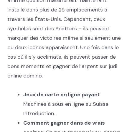
affirme que son matériel est maintenant
installé dans plus de 25 emplacements à
travers les États-Unis. Cependant, deux
symboles sont des Scatters – ils peuvent
marquer des victoires même si seulement une
ou deux icônes apparaissent. Une fois dans le
cas où il s’y acclimate, ils peuvent passer de
bons moments et gagner de l’argent sur judi
online domino.
Jeux de carte en ligne payant
:
Machines à sous en ligne au Suisse
Introduction.
Comment gagner dans de vrais