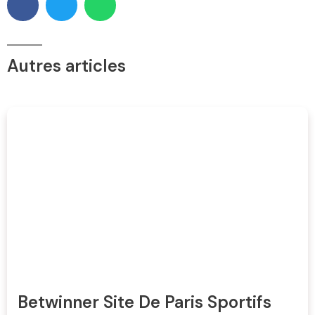
Autres articles
Betwinner Site De Paris Sportifs