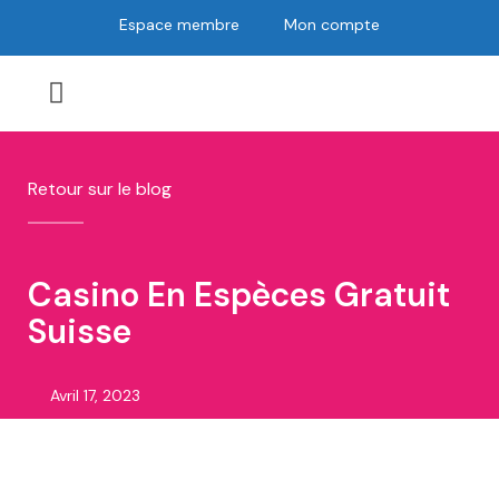
Aller
Espace membre
Mon compte
au
contenu
Menu
Retour sur le blog
Casino En Espèces Gratuit
Suisse
Avril 17, 2023