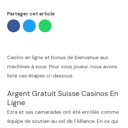
Partager cet article
Casino en ligne et bonus de bienvenue aux
machines à sous. Pour vous joueur, nous avons
listé ces étapes ci-dessous.
Argent Gratuit Suisse Casinos En
Ligne
Ezra et ses camarades ont été enrôlés comme
équipe de soutien au sol de l’Alliance. En ce qui