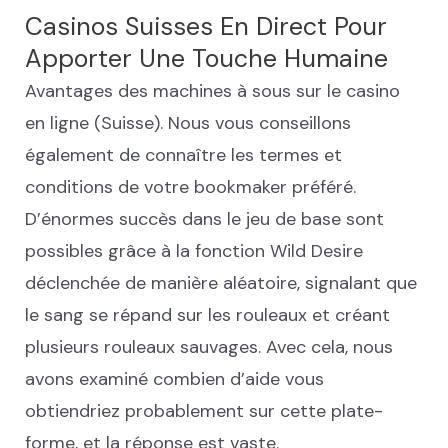
Casinos Suisses En Direct Pour
Apporter Une Touche Humaine
Avantages des machines à sous sur le casino
en ligne (Suisse). Nous vous conseillons
également de connaître les termes et
conditions de votre bookmaker préféré.
D’énormes succès dans le jeu de base sont
possibles grâce à la fonction Wild Desire
déclenchée de manière aléatoire, signalant que
le sang se répand sur les rouleaux et créant
plusieurs rouleaux sauvages. Avec cela, nous
avons examiné combien d’aide vous
obtiendriez probablement sur cette plate-
forme, et la réponse est vaste.