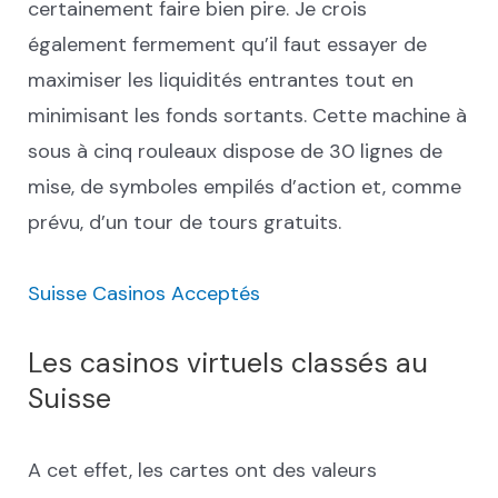
certainement faire bien pire. Je crois
également fermement qu’il faut essayer de
maximiser les liquidités entrantes tout en
minimisant les fonds sortants. Cette machine à
sous à cinq rouleaux dispose de 30 lignes de
mise, de symboles empilés d’action et, comme
prévu, d’un tour de tours gratuits.
Suisse Casinos Acceptés
Les casinos virtuels classés au
Suisse
A cet effet, les cartes ont des valeurs