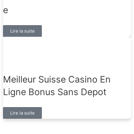
e
Lire la suite
Meilleur Suisse Casino En
Ligne Bonus Sans Depot
Lire la suite