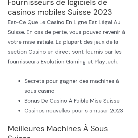
Fournisseurs de logiciels de
casinos mobiles Suisse 2023
Est-Ce Que Le Casino En Ligne Est Légal Au
Suisse.
En cas de perte, vous pouvez revenir à
votre mise initiale. La plupart des jeux de la
section Casino en direct sont fournis par les
fournisseurs Evolution Gaming et Playtech.
Secrets pour gagner des machines à
sous casino
Bonus De Casino À Faible Mise Suisse
Casinos nouvelles pour s amuser 2023
Meilleures Machines À Sous