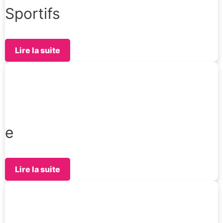
Sportifs
Lire la suite
e
Lire la suite