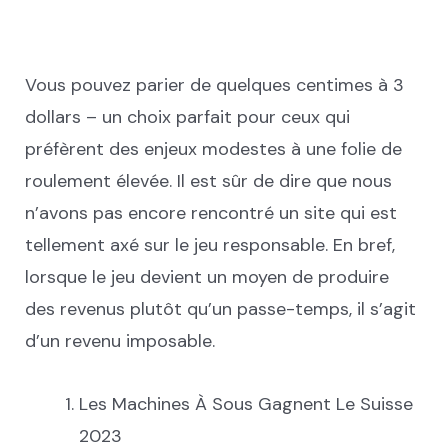
Vous pouvez parier de quelques centimes à 3
dollars – un choix parfait pour ceux qui
préfèrent des enjeux modestes à une folie de
roulement élevée. Il est sûr de dire que nous
n’avons pas encore rencontré un site qui est
tellement axé sur le jeu responsable. En bref,
lorsque le jeu devient un moyen de produire
des revenus plutôt qu’un passe-temps, il s’agit
d’un revenu imposable.
Les Machines À Sous Gagnent Le Suisse
2023