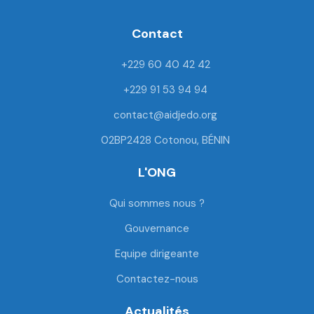
c
i
u
s
e
t
t
t
Contact
b
t
u
a
o
e
b
g
+229 60 40 42 42
o
r
e
r
k
a
+229 91 53 94 94
m
contact@aidjedo.org
02BP2428 Cotonou, BÉNIN
L'ONG
Qui sommes nous ?
Gouvernance
Equipe dirigeante
Contactez-nous
Actualités