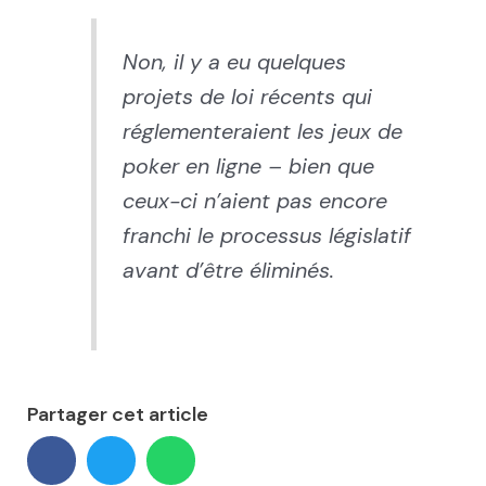
Non, il y a eu quelques
projets de loi récents qui
réglementeraient les jeux de
poker en ligne – bien que
ceux-ci n’aient pas encore
franchi le processus législatif
avant d’être éliminés.
Partager cet article