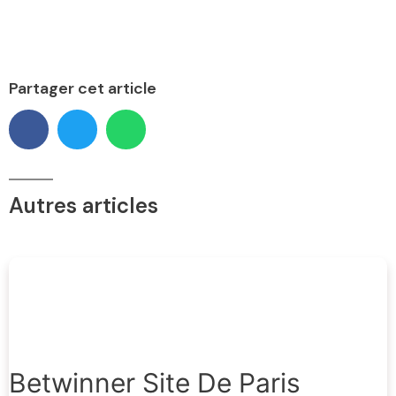
Partager cet article
Autres articles
Betwinner Site De Paris