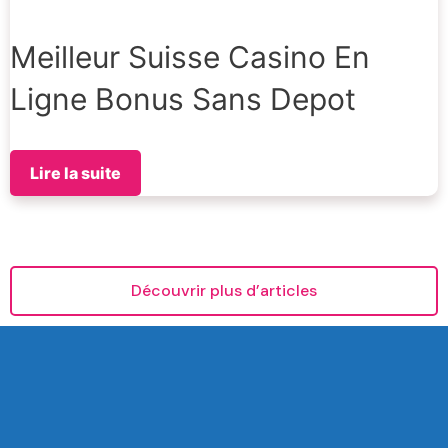
Meilleur Suisse Casino En
Ligne Bonus Sans Depot
Lire la suite
Découvrir plus d’articles
F
T
Y
I
a
w
o
n