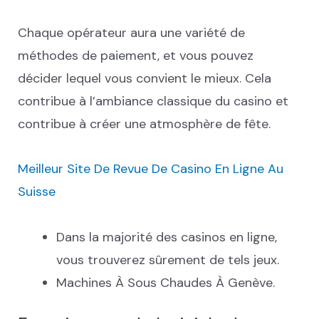
Chaque opérateur aura une variété de
méthodes de paiement, et vous pouvez
décider lequel vous convient le mieux. Cela
contribue à l’ambiance classique du casino et
contribue à créer une atmosphère de fête.
Meilleur Site De Revue De Casino En Ligne Au
Suisse
Dans la majorité des casinos en ligne,
vous trouverez sûrement de tels jeux.
Machines À Sous Chaudes À Genève.