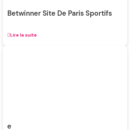
Betwinner Site De Paris Sportifs
Lire la suite
e