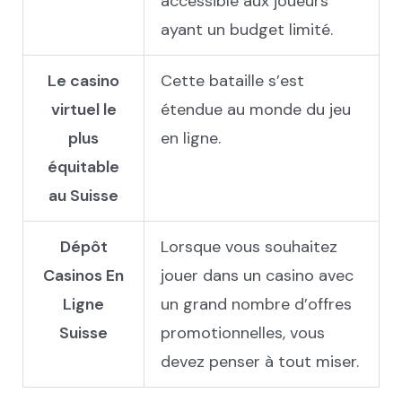
accessible aux joueurs
ayant un budget limité.
Le casino
Cette bataille s’est
virtuel le
étendue au monde du jeu
plus
en ligne.
équitable
au Suisse
Dépôt
Lorsque vous souhaitez
Casinos En
jouer dans un casino avec
Ligne
un grand nombre d’offres
Suisse
promotionnelles, vous
devez penser à tout miser.