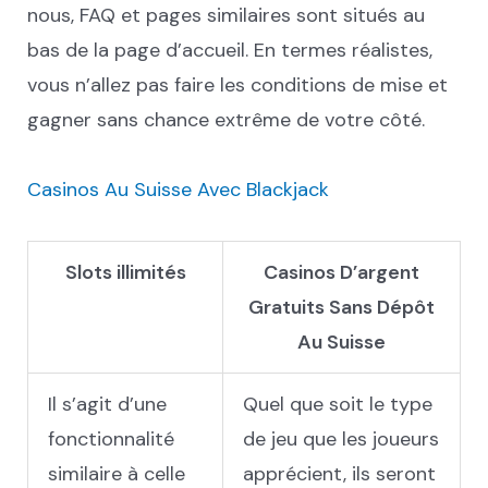
nous, FAQ et pages similaires sont situés au
bas de la page d’accueil. En termes réalistes,
vous n’allez pas faire les conditions de mise et
gagner sans chance extrême de votre côté.
Casinos Au Suisse Avec Blackjack
Slots illimités
Casinos D’argent
Gratuits Sans Dépôt
Au Suisse
Il s’agit d’une
Quel que soit le type
fonctionnalité
de jeu que les joueurs
similaire à celle
apprécient, ils seront