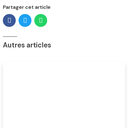
Partager cet article
Autres articles