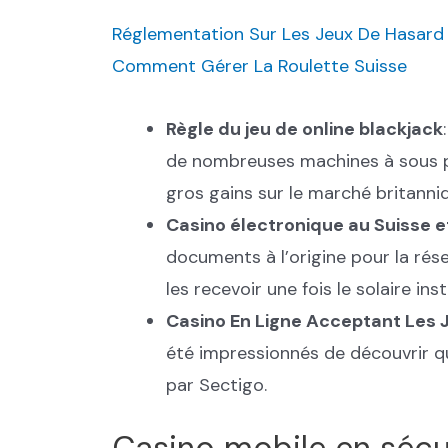
Réglementation Sur Les Jeux De Hasard
Comment Gérer La Roulette Suisse
Règle du jeu de online blackjack
de nombreuses machines à sous pr
gros gains sur le marché britanni
Casino électronique au Suisse 
documents à l’origine pour la rés
les recevoir une fois le solaire inst
Casino En Ligne Acceptant Les 
été impressionnés de découvrir qu
par Sectigo.