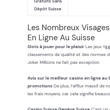
Gratuits Sans
Dépôt Suisse
Les Nombreux Visages
En Ligne Au Suisse
Slots à jouer pour le plaisir
Les jeux Yg
classements de qualité et des normes d
Joker Millions ne fait pas exception.
Avis sur le meilleur casino en ligne au
promotions
De plus, l’afflux massif de 
les frais moyens, car cela signifie beauc
Casino Suisse Genève Suisse
C’est un 