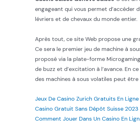
engageant qui vous permet d’accéder d
lévriers et de chevaux du monde entier.
Après tout, ce site Web propose une gra
Ce sera le premier jeu de machine à so
proposé via la plate-forme Microgaming,
de buzz et d’excitation à l’avance. En ce 
des machines à sous volatiles peut êtr
Jeux De Casino Zurich Gratuits En Ligne
Casino Gratuit Sans Dépôt Suisse 2023
Comment Jouer Dans Un Casino En Ligne