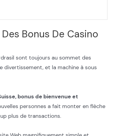
 Des Bonus De Casino
gdrasil sont toujours au sommet des
e divertissement, et la machine à sous
 Suisse, bonus de bienvenue et
nouvelles personnes a fait monter en flèche
oup plus de transactions.
site Web magnifiquement simple et