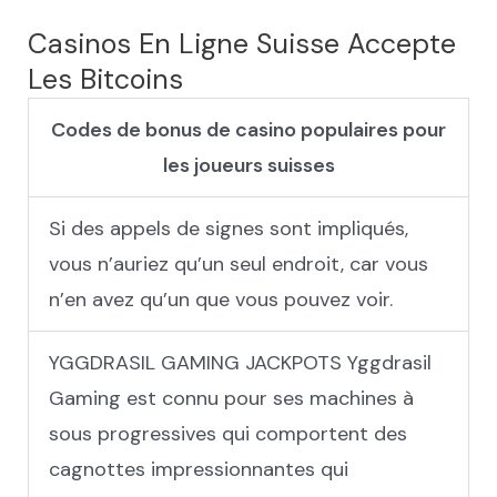
Casinos En Ligne Suisse Accepte
Les Bitcoins
Codes de bonus de casino populaires pour
les joueurs suisses
Si des appels de signes sont impliqués,
vous n’auriez qu’un seul endroit, car vous
n’en avez qu’un que vous pouvez voir.
YGGDRASIL GAMING JACKPOTS Yggdrasil
Gaming est connu pour ses machines à
sous progressives qui comportent des
cagnottes impressionnantes qui