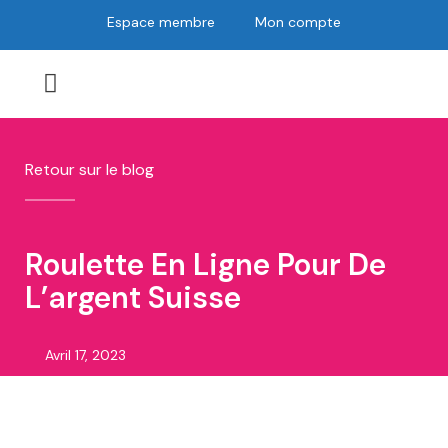
Aller
Espace membre
Mon compte
au
contenu
Menu
Retour sur le blog
Roulette En Ligne Pour De
L’argent Suisse
Avril 17, 2023