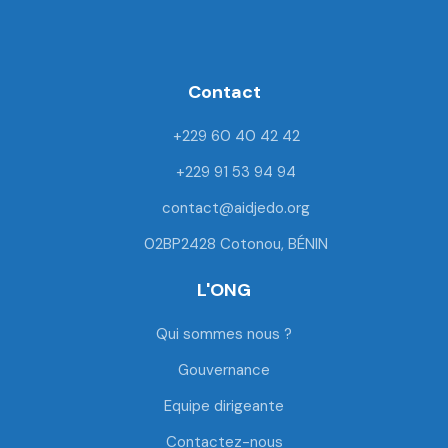
F
T
Y
I
a
w
o
n
c
i
u
s
e
t
t
t
Contact
b
t
u
a
o
e
b
g
+229 60 40 42 42
o
r
e
r
k
a
+229 91 53 94 94
m
contact@aidjedo.org
02BP2428 Cotonou, BÉNIN
L'ONG
Qui sommes nous ?
Gouvernance
Equipe dirigeante
Contactez-nous