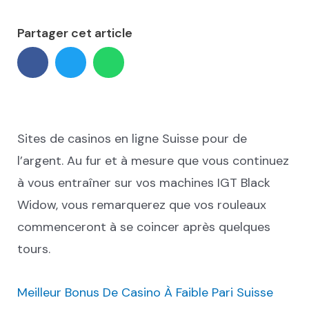
Partager cet article
Sites de casinos en ligne Suisse pour de
l’argent. Au fur et à mesure que vous continuez
à vous entraîner sur vos machines IGT Black
Widow, vous remarquerez que vos rouleaux
commenceront à se coincer après quelques
tours.
Meilleur Bonus De Casino À Faible Pari Suisse