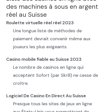
des machines à sous en argent
réel au Suisse
Roulette virtuelle réel réel 2023
Une longue liste de méthodes de
paiement devrait convenir même aux
joueurs les plus exigeants.
Casino mobile fiable au Suisse 2023
Le nombre de casinos en ligne qui
acceptent Sofort (par Skrill) ne cesse de
croître.
Logiciel De Casino En Direct Au Suisse
Presque tous les sites de jeux en ligne
aux États-Unis vous permettront de