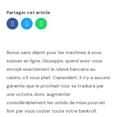
Partager cet article
Bonus sans dépôt pour les machines à sous
suisses en ligne. Giuseppe, quand avez-vous
envoyé exactement le relevé bancaire au
casino, s’il vous plait. Cependant, il n’y a aucune
garantie que le prochain tour se traduira par
une victoire, donc augmenter
considérablement les unités de mise pourrait
finir par vous coûter toute votre bankroll.