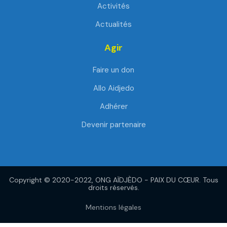
Activités
Actualités
Agir
Faire un don
Allo Aidjedo
Adhérer
Devenir partenaire
Copyright © 2020-2022, ONG AÏDJÈDO - PAIX DU CŒUR. Tous
droits réservés.
Mentions légales