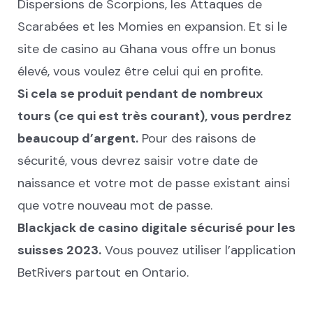
Dispersions de Scorpions, les Attaques de
Scarabées et les Momies en expansion. Et si le
site de casino au Ghana vous offre un bonus
élevé, vous voulez être celui qui en profite.
Si cela se produit pendant de nombreux
tours (ce qui est très courant), vous perdrez
beaucoup d’argent.
Pour des raisons de
sécurité, vous devrez saisir votre date de
naissance et votre mot de passe existant ainsi
que votre nouveau mot de passe.
Blackjack de casino digitale sécurisé pour les
suisses 2023.
Vous pouvez utiliser l’application
BetRivers partout en Ontario.