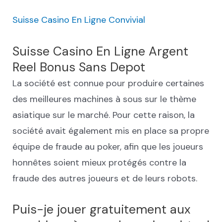
Suisse Casino En Ligne Convivial
Suisse Casino En Ligne Argent
Reel Bonus Sans Depot
La société est connue pour produire certaines
des meilleures machines à sous sur le thème
asiatique sur le marché. Pour cette raison, la
société avait également mis en place sa propre
équipe de fraude au poker, afin que les joueurs
honnêtes soient mieux protégés contre la
fraude des autres joueurs et de leurs robots.
Puis-je jouer gratuitement aux