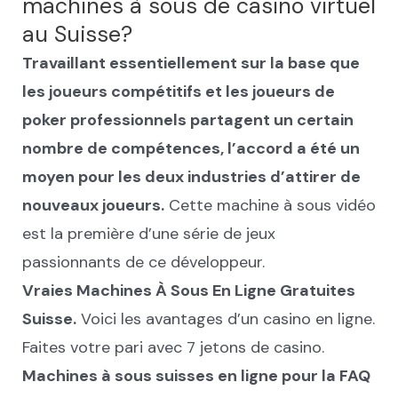
machines à sous de casino virtuel
au Suisse?
Travaillant essentiellement sur la base que
les joueurs compétitifs et les joueurs de
poker professionnels partagent un certain
nombre de compétences, l’accord a été un
moyen pour les deux industries d’attirer de
nouveaux joueurs.
Cette machine à sous vidéo
est la première d’une série de jeux
passionnants de ce développeur.
Vraies Machines À Sous En Ligne Gratuites
Suisse.
Voici les avantages d’un casino en ligne.
Faites votre pari avec 7 jetons de casino.
Machines à sous suisses en ligne pour la FAQ