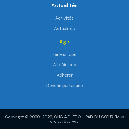
Actualités
Activités
Actualités
Agir
Faire un don
Allo Aidjedo
Adhérer
Devenir partenaire
Copyright © 2020-2022, ONG AÏDJÈDO - PAIX DU CŒUR. Tous
droits réservés.