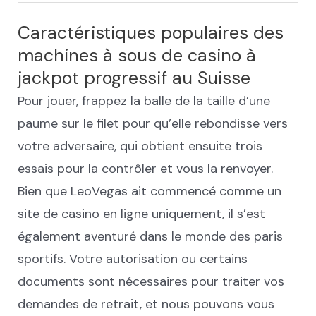
Caractéristiques populaires des
machines à sous de casino à
jackpot progressif au Suisse
Pour jouer, frappez la balle de la taille d’une
paume sur le filet pour qu’elle rebondisse vers
votre adversaire, qui obtient ensuite trois
essais pour la contrôler et vous la renvoyer.
Bien que LeoVegas ait commencé comme un
site de casino en ligne uniquement, il s’est
également aventuré dans le monde des paris
sportifs. Votre autorisation ou certains
documents sont nécessaires pour traiter vos
demandes de retrait, et nous pouvons vous