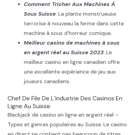
Comment Tricher Aux Machines À
Sous Suisse
: La plante monstrueuse
terrorise à nouveau la ferme dans cette
machine à sous d’horreur comique.
Meilleur casino de machines à sous
en argent réel au Suisse 2023
: Le
meilleur casino en ligne canadien offre
une excellente expérience de jeu aux
joueurs canadiens.
Chef De File De L’industrie Des Casinos En
Ligne Au Suisse
Blackjack de casino en ligne en argent réel –
Types et genres populaires au Suisse. Le casino
en direct ne contient pas beaucoup de titres