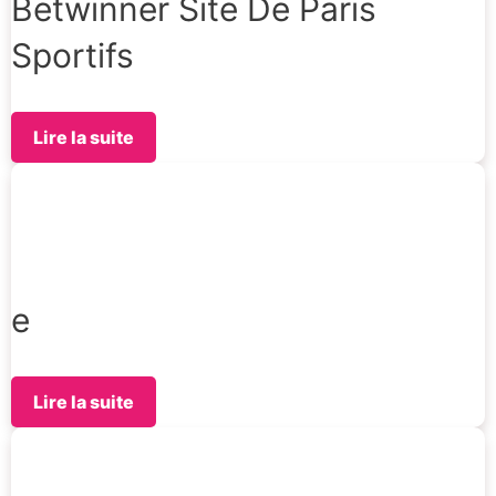
Betwinner Site De Paris
Sportifs
Lire la suite
e
Lire la suite