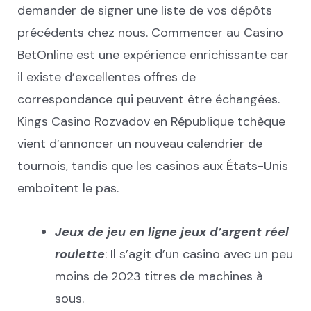
demander de signer une liste de vos dépôts
précédents chez nous. Commencer au Casino
BetOnline est une expérience enrichissante car
il existe d’excellentes offres de
correspondance qui peuvent être échangées.
Kings Casino Rozvadov en République tchèque
vient d’annoncer un nouveau calendrier de
tournois, tandis que les casinos aux États-Unis
emboîtent le pas.
Jeux de jeu en ligne jeux d’argent réel
roulette
: Il s’agit d’un casino avec un peu
moins de 2023 titres de machines à
sous.