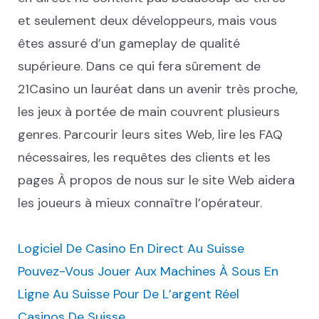
et seulement deux développeurs, mais vous
êtes assuré d’un gameplay de qualité
supérieure. Dans ce qui fera sûrement de
21Casino un lauréat dans un avenir très proche,
les jeux à portée de main couvrent plusieurs
genres. Parcourir leurs sites Web, lire les FAQ
nécessaires, les requêtes des clients et les
pages À propos de nous sur le site Web aidera
les joueurs à mieux connaître l’opérateur.
Logiciel De Casino En Direct Au Suisse
Pouvez-Vous Jouer Aux Machines À Sous En
Ligne Au Suisse Pour De L’argent Réel
Casinos De Suisse