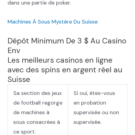
dans une partie de poker.
Machines À Sous Mystère Du Suisse
Dépôt Minimum De 3 $ Au Casino
Env
Les meilleurs casinos en ligne
avec des spins en argent réel au
Suisse
Sa section des jeux
Si oui, êtes-vous
de football regorge
en probation
de machines à
supervisée ou non
sous consacrées à
supervisée.
ce sport.