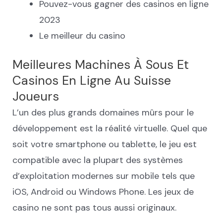
Pouvez-vous gagner des casinos en ligne
2023
Le meilleur du casino
Meilleures Machines À Sous Et
Casinos En Ligne Au Suisse
Joueurs
L’un des plus grands domaines mûrs pour le
développement est la réalité virtuelle. Quel que
soit votre smartphone ou tablette, le jeu est
compatible avec la plupart des systèmes
d’exploitation modernes sur mobile tels que
iOS, Android ou Windows Phone. Les jeux de
casino ne sont pas tous aussi originaux.