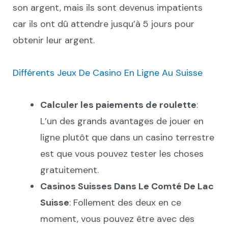
son argent, mais ils sont devenus impatients
car ils ont dû attendre jusqu’à 5 jours pour
obtenir leur argent.
Différents Jeux De Casino En Ligne Au Suisse
Calculer les paiements de roulette
:
L’un des grands avantages de jouer en
ligne plutôt que dans un casino terrestre
est que vous pouvez tester les choses
gratuitement.
Casinos Suisses Dans Le Comté De Lac
Suisse
: Follement des deux en ce
moment, vous pouvez être avec des