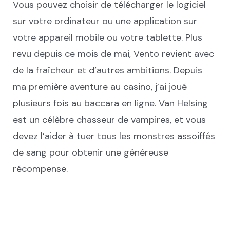
Vous pouvez choisir de télécharger le logiciel
sur votre ordinateur ou une application sur
votre appareil mobile ou votre tablette. Plus
revu depuis ce mois de mai, Vento revient avec
de la fraîcheur et d’autres ambitions. Depuis
ma première aventure au casino, j’ai joué
plusieurs fois au baccara en ligne. Van Helsing
est un célèbre chasseur de vampires, et vous
devez l’aider à tuer tous les monstres assoiffés
de sang pour obtenir une généreuse
récompense.